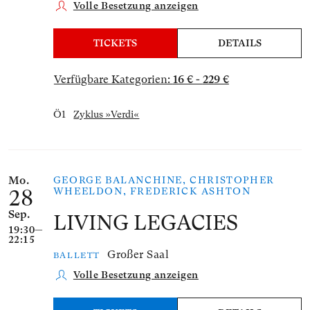
Volle Besetzung anzeigen
TICKETS
DETAILS
Verfügbare Kategorien:
16 € - 229 €
Ö1
Zyklus »Verdi«
Mo.
GEORGE BALANCHINE, CHRISTOPHER
WHEELDON, FREDERICK ASHTON
28
Sep.
LIVING LEGACIES
19:30—
22:15
Großer Saal
BALLETT
Volle Besetzung anzeigen