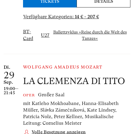
TICKETS
DETAILS
Verfügbare Kategorien:
14 € - 207 €
BT-
Ballettzyklus »Reise durch die Welt des
U27
Card
Tanzes«
Di.
WOLFGANG AMADEUS MOZART
29
LA CLEMENZA DI TITO
Sep.
19:00—
21:45
Großer Saal
OPER
mit Katleho Mokhoabane, Hanna-Elisabeth
Müller, Slávka Zámečníková, Kate Lindsey,
Patricia Nolz, Peter Kellner,
Musikalische
Leitung: Cornelius Meister
Volle Besetzung anzeigen