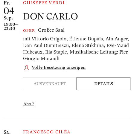
Fr.
GIUSEPPE VERDI
04
DON CARLO
Sep.
19:00—
22:30
Großer Saal
OPER
mit Vittorio Grigolo, Étienne Dupuis, Ain Anger,
Dan Paul Dumitrescu, Elena Stikhina, Eve-Maud
Hubeaux, Ilia Staple,
Musikalische Leitung: Pier
Giorgio Morandi
Volle Besetzung anzeigen
AUSVERKAUFT
DETAILS
Abo 7
Sa.
FRANCESCO CILÈA