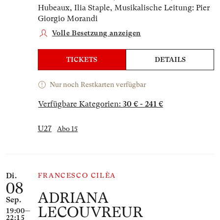
Hubeaux, Ilia Staple,
Musikalische Leitung: Pier
Giorgio Morandi
Volle Besetzung anzeigen
TICKETS
DETAILS
Nur noch Restkarten verfügbar
Verfügbare Kategorien:
30 € - 241 €
U27
Abo 15
Di.
FRANCESCO CILÈA
08
ADRIANA
Sep.
LECOUVREUR
19:00—
22:15