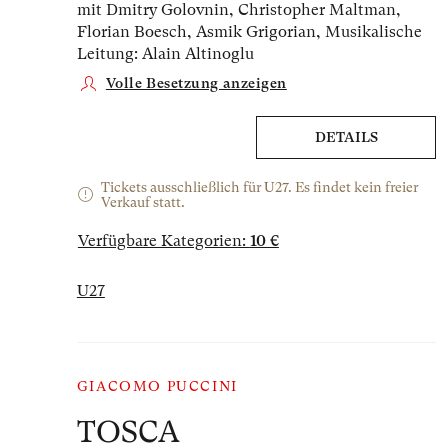
mit Dmitry Golovnin, Christopher Maltman,
Florian Boesch, Asmik Grigorian,
Musikalische
Leitung: Alain Altinoglu
×
Volle Besetzung anzeigen
Sehr geehrte Besucherin,
sehr geehrter Besucher,
DETAILS
um Ihren Besuch auf unserer Website noch
attraktiver zu gestalten, laden wir Sie ein,
Tickets ausschließlich für U27. Es findet kein freier
an deren Neugestaltung mitzuwirken.
Verkauf statt.
Verfügbare Kategorien:
10 €
U27
GIACOMO PUCCINI
TOSCA