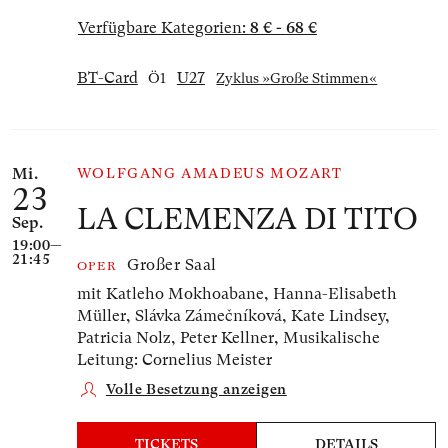
Verfügbare Kategorien:
8 € - 68 €
BT-Card
U27
Ö1
Zyklus »Große Stimmen«
Mi.
WOLFGANG AMADEUS MOZART
23
LA CLEMENZA DI TITO
Sep.
19:00—
21:45
Großer Saal
OPER
mit Katleho Mokhoabane, Hanna-Elisabeth
Müller, Slávka Zámečníková, Kate Lindsey,
Patricia Nolz, Peter Kellner,
Musikalische
Leitung: Cornelius Meister
Volle Besetzung anzeigen
TICKETS
DETAILS