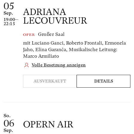
05
ADRIANA
Sep.
LECOUVREUR
19:00—
22:15
Großer Saal
OPER
mit Luciano Ganci, Roberto Frontali, Ermonela
Jaho, Elīna Garanča,
Musikalische Leitung:
Marco Armiliato
Volle Besetzung anzeigen
AUSVERKAUFT
DETAILS
So.
06
OPERN AIR
Sep.