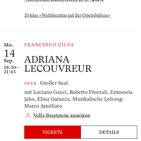
Zyklus »Weltliteratur auf der Opernbühne«
Mo.
FRANCESCO CILÈA
14
ADRIANA
Sep.
LECOUVREUR
18:30—
21:45
Großer Saal
OPER
mit Luciano Ganci, Roberto Frontali, Ermonela
Jaho, Elīna Garanča,
Musikalische Leitung:
Marco Armiliato
Volle Besetzung anzeigen
TICKETS
DETAILS