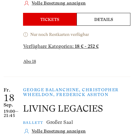
Volle Besetzung anzeigen
TICKETS
DETAILS
Nur noch Restkarten verfügbar
Verfügbare Kategorien:
18 € - 252 €
Abo 18
Fr.
GEORGE BALANCHINE, CHRISTOPHER
WHEELDON, FREDERICK ASHTON
18
Sep.
LIVING LEGACIES
19:00—
21:45
Großer Saal
BALLETT
Volle Besetzung anzeigen