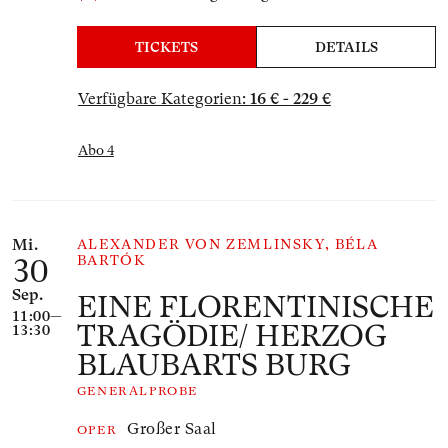
TICKETS
DETAILS
Verfügbare Kategorien:
16 € - 229 €
Abo 4
Mi.
ALEXANDER VON ZEMLINSKY, BÉLA
BARTÓK
30
Sep.
EINE FLOREN­TINISCHE
11:00—
TRAGÖDIE/ HERZOG
13:30
BLAUBARTS BURG
GENERALPROBE
Großer Saal
OPER