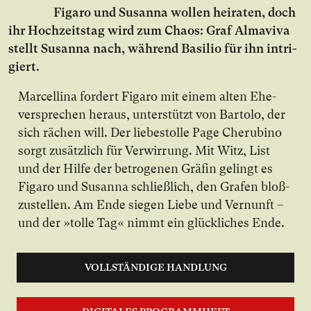
Figaro und Susanna wol­len hei­ra­ten, doch
ihr Hoch­zeits­tag wird zum Cha­os: Graf Almaviva
stellt Susanna nach, wäh­rend Basilio für ihn in­tri­
giert.
Marcellina for­dert Figaro mit ei­nem al­ten Ehe­
ver­spre­chen her­aus, un­ter­stützt von Bartolo, der
sich rä­chen will. Der lie­bes­tol­le Page Cherubino
sorgt zu­sätz­lich für Ver­wir­rung. Mit Witz, List
und der Hil­fe der be­tro­ge­nen Grä­fin ge­lingt es
Figaro und Susanna schließ­lich, den Gra­fen bloß­
zu­stel­len. Am En­de sie­gen Lie­be und Ver­nunft –
und der »tol­le Tag« nimmt ein glück­li­ches En­de.
VOLLSTÄNDIGE HANDLUNG