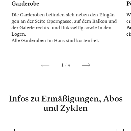
Garderobe
P
Die Gar­der­oben be­fin­den sich ne­ben den Ein­gän­
Wi
gen an der Sei­te Opern­gas­se, auf dem Bal­kon und
er
der Ga­le­rie rechts- und links­sei­tig so­wie in den
Pa
Lo­gen.
ei
Alle Gar­der­oben im Haus sind kos­ten­frei.
1
/
4
Infos zu Ermäßigungen, Abos
und Zyklen