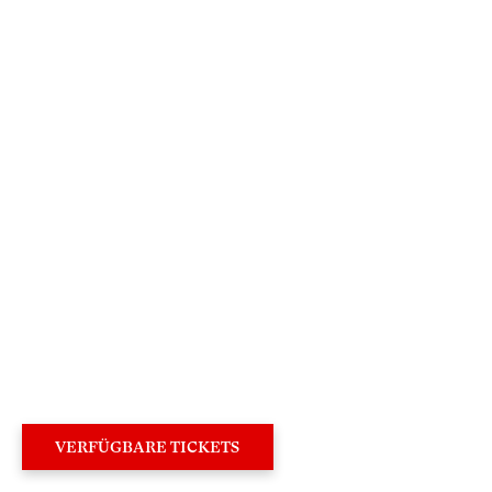
×
Sehr geehrte Besucherin,
sehr geehrter Besucher,
um Ihren Besuch auf unserer Website noch
attraktiver zu gestalten, laden wir Sie ein,
an deren Neugestaltung mitzuwirken.
VERFÜGBARE TICKETS