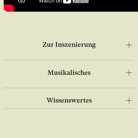
Zur Inszenierung
Musikalisches
Wissenswertes
Bild in Lightbox Galerie öffnen
Bild