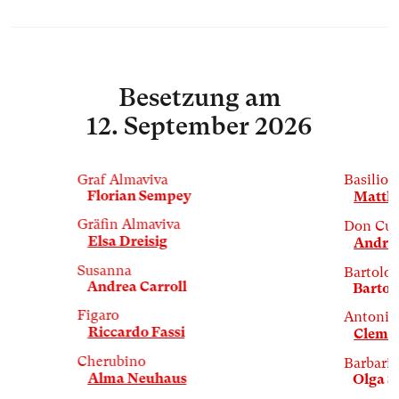
Besetzung
am
12. September 2026
Graf Almaviva
Basilio
Florian Sempey
Matth
Gräfin Almaviva
Don Cur
Elsa Dreisig
Andrea
Susanna
Bartolo
Andrea Carroll
Bartos
Figaro
Antonio
Riccardo Fassi
Clemen
Cherubino
Barbari
Alma Neuhaus
Olga S