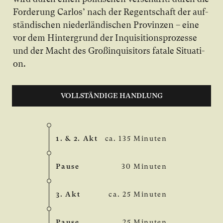
For­de­rung Car­los’ nach der Re­gent­schaft der auf­
stän­di­schen nie­der­län­di­schen Pro­vin­zen – ei­ne
vor dem Hin­ter­grund der In­qui­si­ti­ons­pro­zes­se
und der Macht des Groß­in­qui­si­tors fa­ta­le Si­tua­ti­
on.
VOLLSTÄNDIGE HANDLUNG
1. & 2. Akt
ca. 135 Minuten
Pause
30 Minuten
3. Akt
ca. 25 Minuten
Pause
25 Minuten