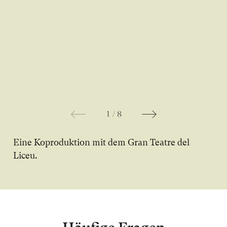
Bild in Lightbox Galerie öffnen
Bild
1
/
8
Ei­ne Ko­pro­duk­ti­on mit dem Gran Teatre del
Liceu.