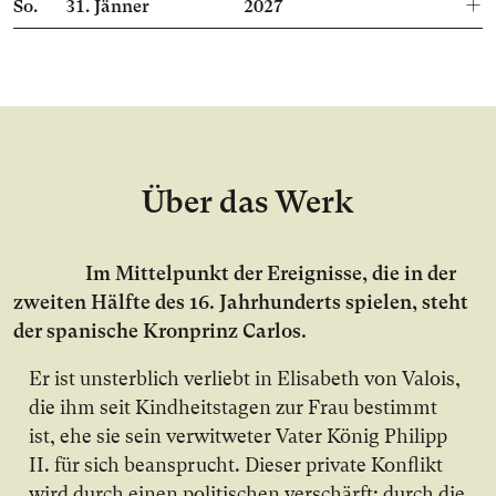
So.
31.
Jänner
2027
Über das Werk
Im Mit­tel­punkt der Er­eig­nis­se, die in der
zwei­ten Hälf­te des 16. Jahr­hun­derts spie­len, steht
der spa­ni­sche Kron­prinz Carlos.
Er ist un­sterb­lich ver­liebt in Eli­sa­beth von Valois,
die ihm seit Kind­heits­ta­gen zur Frau be­stimmt
ist, ehe sie sein ver­wit­we­ter Va­ter Kö­nig Phil­ipp
II. für sich be­an­sprucht. Die­ser pri­va­te Kon­flikt
wird durch ei­nen po­li­ti­schen ver­schärft: durch die