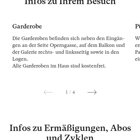
Infos zu Ihrem Besuch
Garderobe
P
Die Gar­der­oben be­fin­den sich ne­ben den Ein­gän­
Wi
gen an der Sei­te Opern­gas­se, auf dem Bal­kon und
er
der Ga­le­rie rechts- und links­sei­tig so­wie in den
Pa
Lo­gen.
ei
Alle Gar­der­oben im Haus sind kos­ten­frei.
1
/
4
Infos zu Ermäßigungen, Abos
und Zyklen