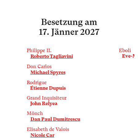
Besetzung
am
17. Jänner 2027
Philippe II.
Eboli
Eve-M
Roberto Tagliavini
Don Carlos
Michael Spyres
Rodrigue
Étienne Dupuis
Grand Inquisiteur
John Relyea
Mönch
Dan Paul Dumitrescu
Elisabeth de Valois
Nicole Car