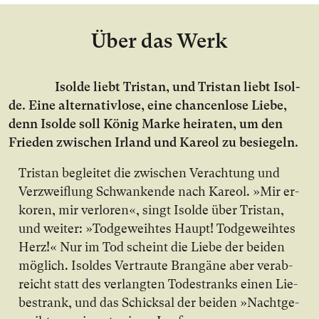
Über das Werk
Isol­de liebt Tri­stan, und Tri­stan liebt Isol­
de. Ei­ne al­ter­na­tiv­lo­se, ei­ne chan­cen­lo­se Lie­be,
denn Isol­de soll Kö­nig Mar­ke hei­ra­ten, um den
Frie­den zwi­schen Ir­land und Ka­re­ol zu be­sie­geln.
Tri­stan be­glei­tet die zwi­schen Ver­ach­tung und
Ver­zweif­lung Schwan­ken­de nach Ka­re­ol. »Mir er­
ko­ren, mir ver­lo­ren«, singt Isol­de über Tri­stan,
und wei­ter: »Tod­ge­weih­tes Haupt! Tod­ge­weih­tes
Herz!« Nur im Tod scheint die Lie­be der bei­den
mög­lich. Isol­des Ver­trau­te Bran­gä­ne aber ver­ab­
reicht statt des ver­lang­ten To­des­tranks ei­nen Lie­
bes­trank, und das Schick­sal der bei­den »Nacht­ge­