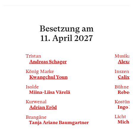
Besetzung
am
11. April 2027
Tristan
Musikal
Andreas Schager
Alexa
König Marke
Inszeni
Kwangchul Youn
Calixto
Isolde
Bühne
Miina-Liisa Värelä
Rebecc
Kurwenal
Kostüm
Ingo K
Adrian Eröd
Licht
Brangäne
Michae
Tanja Ariane Baumgartner