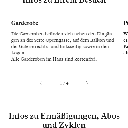
Garderobe
P
Die Gar­der­oben be­fin­den sich ne­ben den Ein­gän­
Wi
gen an der Sei­te Opern­gas­se, auf dem Bal­kon und
er
der Ga­le­rie rechts- und links­sei­tig so­wie in den
Pa
Lo­gen.
ei
Alle Gar­der­oben im Haus sind kos­ten­frei.
1
/
4
Infos zu Ermäßigungen, Abos
und Zyklen