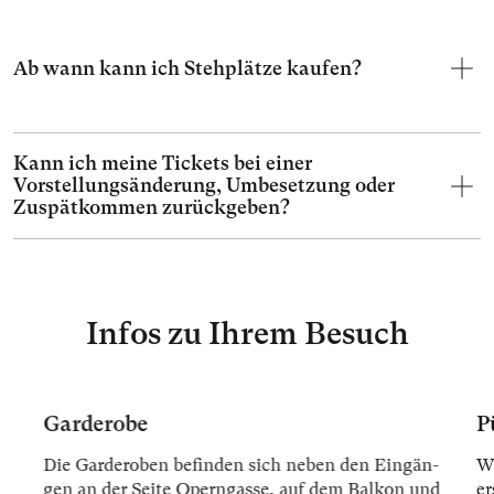
Ab wann kann ich Stehplätze kaufen?
Kann ich meine Tickets bei einer
Vorstellungsänderung, Umbesetzung oder
Zuspätkommen zurückgeben?
Infos zu Ihrem Besuch
Garderobe
P
Die Gar­der­oben be­fin­den sich ne­ben den Ein­gän­
Wi
gen an der Sei­te Opern­gas­se, auf dem Bal­kon und
er