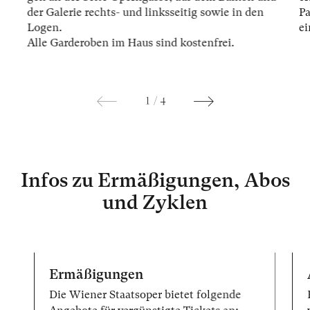
der Ga­le­rie rechts- und links­sei­tig so­wie in den
Pa
Lo­gen.
ei
Alle Gar­der­oben im Haus sind kos­ten­frei.
1
/
4
Infos zu Ermäßigungen, Abos
und Zyklen
Ermäßigungen
Die Wiener Staatsoper bietet folgende