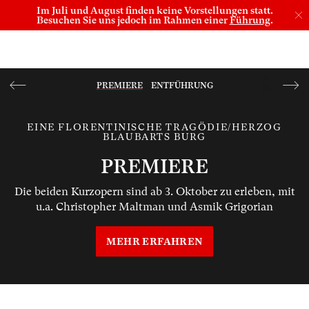
Im Juli und August finden keine Vorstellungen statt.
Besuchen Sie uns jedoch im Rahmen einer
Führung
.
PREMIERE
ENTFÜHRUNG
HIGHLIGHT IM OKTOBER
EINE FLORENTINISCHE TRAGÖDIE/HERZOG
BLAUBARTS BURG
DIE ENT­FÜHRUNG AUS DEM
SERAIL
PREMIERE
Mozarts Oper ab 15. Oktober erleben, mit u. a.: Nikola
Die beiden Kurzopern sind ab 3. Oktober zu erleben, mit
Hillebrand, Ilia Staple, Stefan Cerny und Sebastian
u.a. Christopher Maltman und Asmik Grigorian
Kohlhepp
MEHR ERFAHREN
MEHR ERFAHREN