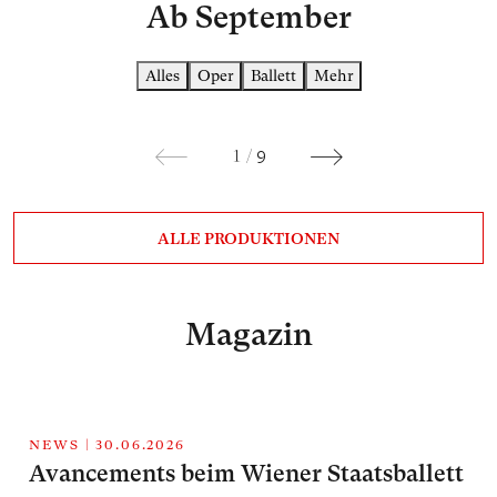
Ab September
Alles
Oper
Ballett
Mehr
GIUSEPPE VERDI
FR
1
/
9
DON CARLO
A
ALLE PRODUKTIONEN
OPER
O
Magazin
NEWS
|
30.06.2026
Avancements beim Wiener Staatsballett