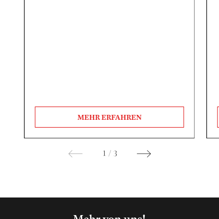
MEHR ERFAHREN
1
/
3
Mehr von uns!