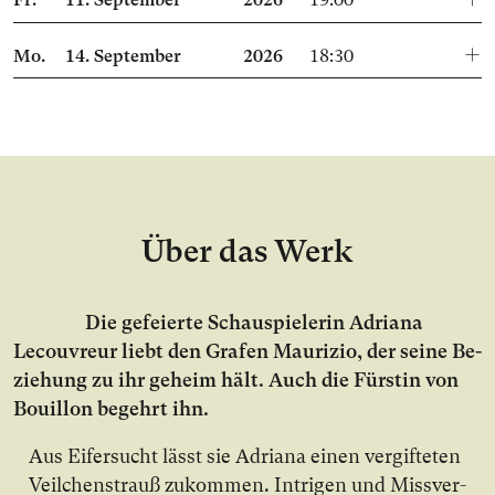
Fr.
11.
September
2026
19:00
Mo.
14.
September
2026
18:30
Über das Werk
Die ge­fei­er­te Schau­spie­le­rin Adriana
Lecouvreur liebt den Gra­fen Mau­ri­zio, der sei­ne Be­
zie­hung zu ihr ge­heim hält. Auch die Fürs­tin von
Bouil­lon be­gehrt ihn.
Aus Ei­fer­sucht lässt sie Adria­na ei­nen ver­gif­te­ten
Veil­chen­strauß zu­kom­men. In­tri­gen und Miss­ver­