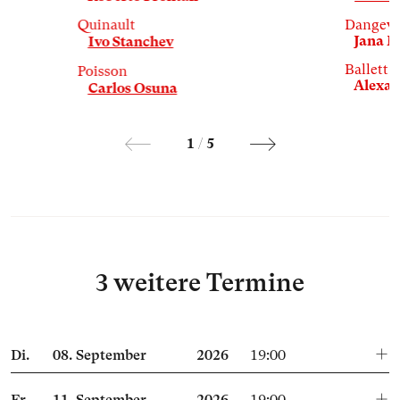
Quinault
Dangevil
Jana M
Ivo Stanchev
Ballett 3
Poisson
Alexan
Carlos Osuna
1
/
5
3 weitere Termine
Di.
08.
September
2026
19:00