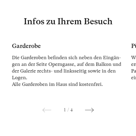
Infos zu Ihrem Besuch
Garderobe
P
Die Gar­der­oben be­fin­den sich ne­ben den Ein­gän­
Wi
gen an der Sei­te Opern­gas­se, auf dem Bal­kon und
er
der Ga­le­rie rechts- und links­sei­tig so­wie in den
Pa
Lo­gen.
ei
Alle Gar­der­oben im Haus sind kos­ten­frei.
1
/
4