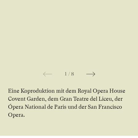
Bild in Lightbox Galerie öffnen
Bild
1
/
8
Ei­ne Ko­pro­duk­ti­on mit dem Royal Opera House
Covent Garden, dem Gran Teatre del Liceu, der
Ópera National de Paris und der San Francisco
Opera.