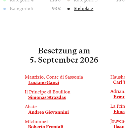
Kategorie 4
118 €
Kategorie 9
18 €
Kategorie 5
93 €
Stehplatz
Besetzung
am
5. September 2026
Maurizio, Conte di Sassonia
Haushof
Carl T
Luciano Ganci
Adriana
Il Principe di Bouillon
Ermon
Simonas Strazdas
La Princ
Abate
Elīna 
Andrea Giovannini
Jouveno
Michonnet
Ileana
Roberto Frontali