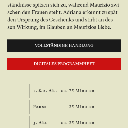
ständ­nis­se spit­zen sich zu, wäh­rend Mau­ri­zio zwi­
schen den Frau­en steht. Adria­na er­kennt zu spät
den Ur­sprung des Ge­schenks und stirbt an des­
sen Wir­kung, im Glau­ben an Mau­ri­zi­os Lie­be.
VOLLSTÄNDIGE HANDLUNG
DIGITALES PROGRAMMHEFT
1. & 2. Akt
ca. 75 Minuten
Pause
25 Minuten
3. Akt
ca. 25 Minuten