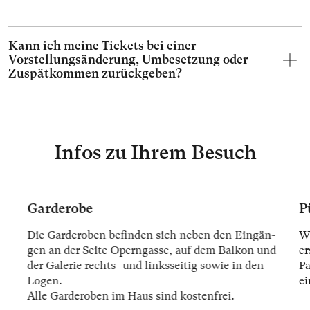
Kann ich meine Tickets bei einer
Vorstellungsänderung, Umbesetzung oder
Zuspätkommen zurückgeben?
Infos zu Ihrem Besuch
Garderobe
P
Die Gar­der­oben be­fin­den sich ne­ben den Ein­gän­
Wi
gen an der Sei­te Opern­gas­se, auf dem Bal­kon und
er
der Ga­le­rie rechts- und links­sei­tig so­wie in den
Pa
Lo­gen.
ei
Alle Gar­der­oben im Haus sind kos­ten­frei.