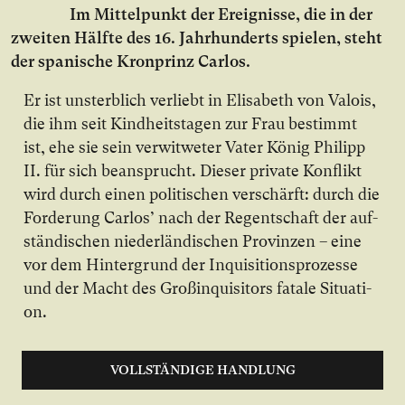
Im Mit­tel­punkt der Er­eig­nis­se, die in der
zwei­ten Hälf­te des 16. Jahr­hun­derts spie­len, steht
der spa­ni­sche Kron­prinz Carlos.
Er ist un­sterb­lich ver­liebt in Eli­sa­beth von Valois,
die ihm seit Kind­heits­ta­gen zur Frau be­stimmt
ist, ehe sie sein ver­wit­we­ter Va­ter Kö­nig Phil­ipp
II. für sich be­an­sprucht. Die­ser pri­va­te Kon­flikt
wird durch ei­nen po­li­ti­schen ver­schärft: durch die
For­de­rung Car­los’ nach der Re­gent­schaft der auf­
stän­di­schen nie­der­län­di­schen Pro­vin­zen – ei­ne
vor dem Hin­ter­grund der In­qui­si­ti­ons­pro­zes­se
und der Macht des Groß­in­qui­si­tors fa­ta­le Si­tua­ti­
on.
VOLLSTÄNDIGE HANDLUNG