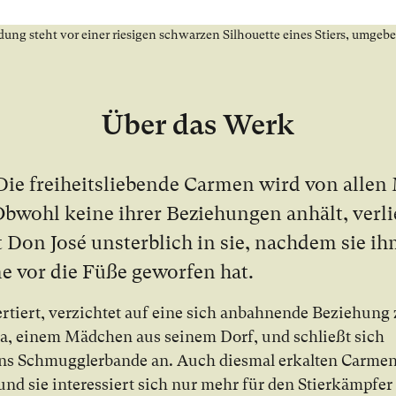
Über das Werk
Die frei­heits­lie­ben­de Carmen wird von al­le
b­wohl kei­ne ih­rer Be­zie­hun­gen an­hält, ver­l
t Don José un­sterb­lich in sie, nach­dem sie ih
me vor die Fü­ße ge­wor­fen hat.
er­tiert, ver­zich­tet auf ei­ne sich an­bah­nen­de Be­zie­hung
a, ei­nem Mäd­chen aus sei­nem Dorf, und schließt sich
s Schmugg­ler­ban­de an. Auch dies­mal er­kal­ten Carme
 und sie in­te­res­siert sich nur mehr für den Stier­kämp­fer