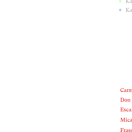
Ka
Ka
Car
Don 
Esca
Mica
Fras