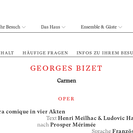
Ihr Besuch
Das Haus
Ensemble & Gäste
NHALT
HÄUFIGE FRAGEN
INFOS ZU IHREM BES
GEORGES BIZET
Carmen
OPER
a comique in vier Akten
Text
Henri Meilhac &
Ludovic H
nach
Prosper Mérimée
Sprache
Franzö