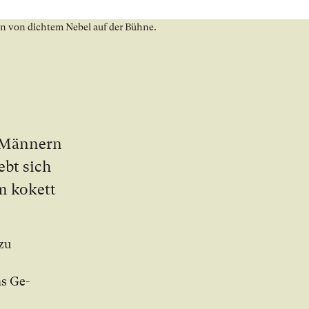
n Män­nern
iebt sich
m ko­kett
 zu
ns Ge­