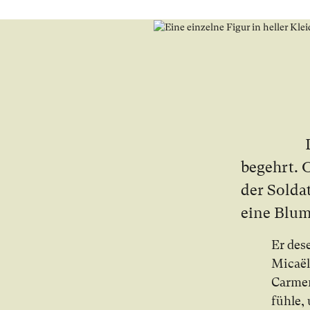
be­gehrt. O
der Sol­da
ei­ne Blu­
Er de­s
Micaël
Carmen
füh­le,