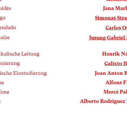
édès
Jana Mar
ga
Simonas Str
endado
Carlos 
aïre
Jusung Gabriel
kalische Leitung
Henrik N
enierung
Calixto B
ische Einstudierung
Joan Anton 
ne
Alfons F
tüme
Mercè Pa
t
Alberto Rodriguez