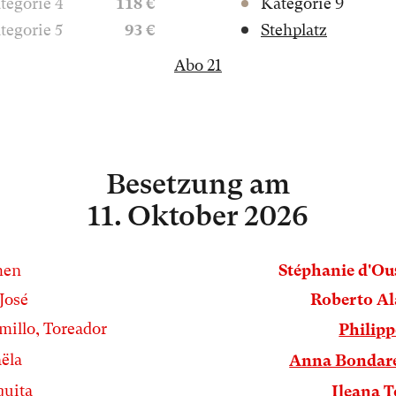
tegorie 4
118 €
Kategorie 9
tegorie 5
93 €
Stehplatz
Abo 21
Besetzung
am
11. Oktober 2026
men
Stéphanie d'Ou
José
Roberto A
millo, Toreador
Philipp
ëla
Anna Bondar
quita
Ileana 