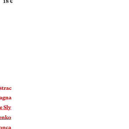
18 €
strac
lagna
e Sly
enko
Tonca