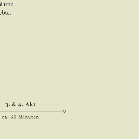
sé und
eb­te.
3. & 4. Akt
ca. 60 Minuten