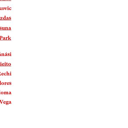
kovic
azdas
Osuna
 Park
ánási
ieito
Rechi
lores
loma
 Vega