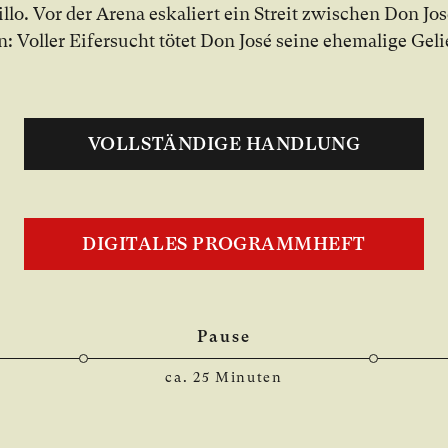
lo. Vor der Are­na es­ka­liert ein Streit zwi­schen Don Jo
 Vol­ler Ei­fer­sucht tö­tet Don José sei­ne ehe­ma­li­ge Ge­li
VOLLSTÄNDIGE HANDLUNG
DIGITALES PROGRAMMHEFT
Pause
ca. 25 Minuten