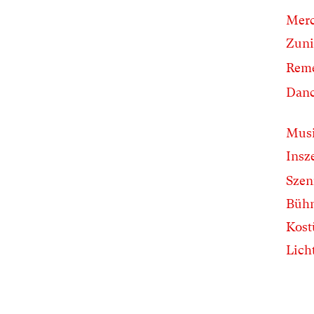
Merc
Zuni
Rem
Danc
Musi
Insz
Szen
Büh
Kos
Lich