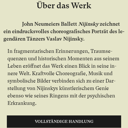
Über das Werk
John Neumeiers Bal­lett
Nijinsky
zeich­net
ein ein­drucks­vol­les cho­reo­gra­fi­sches Por­trät des le­
gen­dä­ren Tän­zers Vaslav Nijinsky.
In frag­men­ta­ri­schen Er­in­ne­run­gen, Traum­se­
quen­zen und his­to­ri­schen Mo­men­ten aus sei­nem
Le­ben er­öff­net das Werk ei­nen Blick in sei­ne in­
ne­re Welt. Kraft­vol­le Cho­reo­gra­fie, Mu­sik und
sym­bo­li­sche Bil­der ver­bin­den sich zu ei­ner Dar­
stel­lung von Nijinskys künst­le­ri­schem Ge­nie
eben­so wie sei­nes Rin­gens mit der psy­chi­schen
Er­kran­kung.
VOLLSTÄNDIGE HANDLUNG