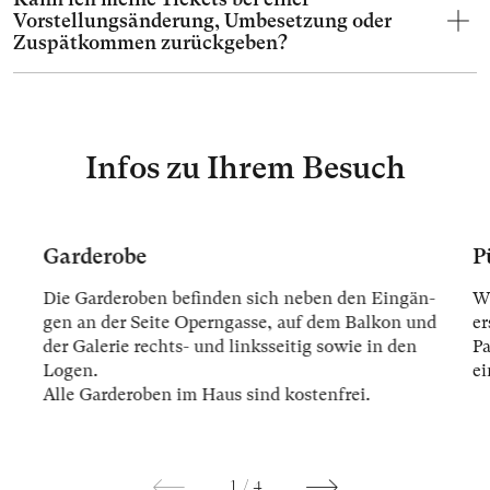
Vorstellungsänderung, Umbesetzung oder
Zuspätkommen zurückgeben?
Infos zu Ihrem Besuch
Garderobe
P
Die Gar­der­oben be­fin­den sich ne­ben den Ein­gän­
Wi
gen an der Sei­te Opern­gas­se, auf dem Bal­kon und
er
der Ga­le­rie rechts- und links­sei­tig so­wie in den
Pa
Lo­gen.
ei
Alle Gar­der­oben im Haus sind kos­ten­frei.
1
/
4