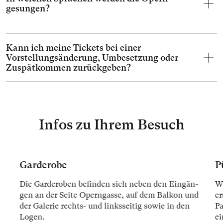
gesungen?
Kann ich meine Tickets bei einer
Vorstellungsänderung, Umbesetzung oder
Zuspätkommen zurückgeben?
Infos zu Ihrem Besuch
Garderobe
P
Die Gar­der­oben be­fin­den sich ne­ben den Ein­gän­
Wi
gen an der Sei­te Opern­gas­se, auf dem Bal­kon und
er
der Ga­le­rie rechts- und links­sei­tig so­wie in den
Pa
Lo­gen.
ei