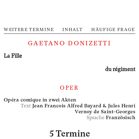
WEITERE TERMINE
INHALT
HÄUFIGE FRAGEN
GAETANO DONIZETTI
La Fille
du régiment
OPER
Opéra comique in zwei Akten
Text
Jean Francois Alfred Bayard &
Jules Henri
Vernoy de Saint-Georges
Sprache
Französisch
5 Termine