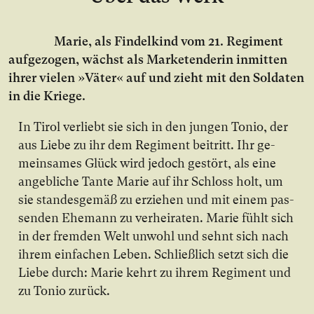
Marie, als Fin­del­kind vom 21. Re­gi­ment
auf­ge­zo­gen, wächst als Mar­ke­ten­de­rin in­mit­ten
ih­rer vie­len »Vä­ter« auf und zieht mit den Sol­da­ten
in die Krie­ge.
In Ti­rol ver­liebt sie sich in den jun­gen Tonio, der
aus Lie­be zu ihr dem Re­gi­ment bei­tritt. Ihr ge­
mein­sa­mes Glück wird je­doch ge­stört, als ei­ne
an­geb­li­che Tan­te Marie auf ihr Schloss holt, um
sie stan­des­ge­mäß zu er­zie­hen und mit ei­nem pas­
sen­den Ehe­mann zu ver­hei­ra­ten. Marie fühlt sich
in der frem­den Welt un­wohl und sehnt sich nach
ih­rem ein­fa­chen Le­ben. Schließ­lich setzt sich die
Lie­be durch: Marie kehrt zu ih­rem Re­gi­ment und
zu Tonio zu­rück.