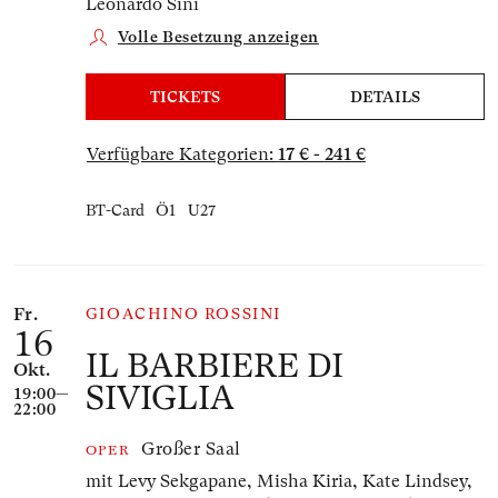
Leonardo Sini
Volle Besetzung anzeigen
TICKETS
DETAILS
Verfügbare Kategorien:
17 € - 241 €
BT-Card
Ö1
U27
Fr.
GIOACHINO ROSSINI
16
IL BARBIERE DI
Okt.
SIVIGLIA
19:00—
22:00
Großer Saal
OPER
mit Levy Sekgapane, Misha Kiria, Kate Lindsey,