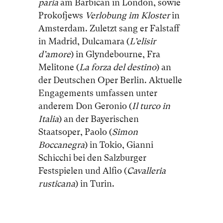
paria
am Barbican in London, sowie
Prokofjews
Verlobung im Kloster
in
Amsterdam. Zuletzt sang er Falstaff
in Madrid, Dulcamara (
L’elisir
d’amore
) in Glyndebourne, Fra
Melitone (
La forza del destino
) an
der Deutschen Oper Berlin. Aktuelle
Engagements umfassen unter
anderem Don Geronio (
Il turco in
Italia
) an der Bayerischen
Staatsoper, Paolo (
Simon
Boccanegra
) in Tokio, Gianni
Schicchi bei den Salzburger
Festspielen und Alfio (
Cavalleria
rusticana
) in Turin.