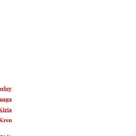
orley
uaga
Kiria
 Kren