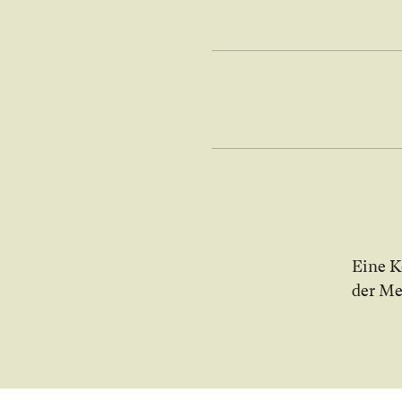
Bild in Lightbo
Ei­ne 
der Me