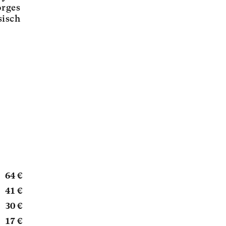
orges
sisch
64 €
41 €
30 €
17 €