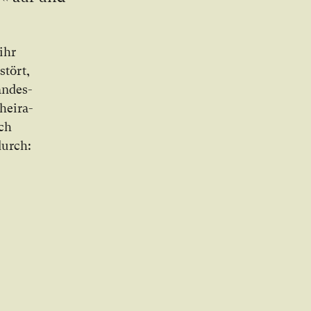
 ihr
stört,
an­des­
hei­ra­
ich
 durch: