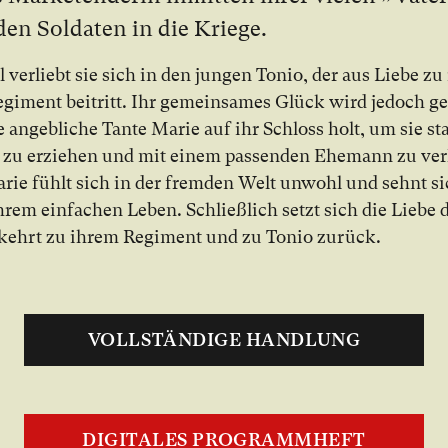
den Sol­da­ten in die Krie­ge.
ol ver­liebt sie sich in den jun­gen Tonio, der aus Lie­be zu
gi­ment bei­tritt. Ihr ge­mein­sa­mes Glück wird je­doch ge­
ne an­geb­li­che Tan­te Marie auf ihr Schloss holt, um sie st
zu er­zie­hen und mit ei­nem pas­sen­den Ehe­mann zu ver­
arie fühlt sich in der frem­den Welt un­wohl und sehnt s
­rem ein­fa­chen Le­ben. Schließ­lich setzt sich die Lie­be
kehrt zu ih­rem Re­gi­ment und zu Tonio zu­rück.
VOLLSTÄNDIGE HANDLUNG
DIGITALES PROGRAMMHEFT