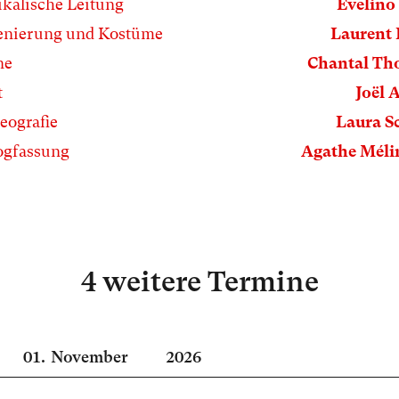
kalische Leitung
Evelino
enierung und Kostüme
Laurent 
ne
Chantal Th
t
Joël
eografie
Laura S
ogfassung
Agathe Mél
4 weitere Termine
01.
November
2026