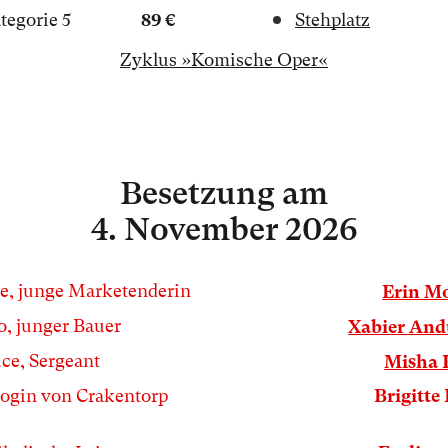
tegorie 5
89 €
Stehplatz
Zyklus »Komische Oper«
Besetzung
am
4. November 2026
e, junge Marketenderin
Erin M
o, junger Bauer
Xabier And
ice, Sergeant
Misha 
ogin von Crakentorp
Brigitte