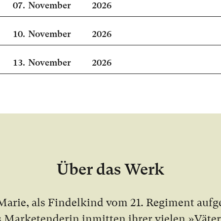
07.
November
2026
10.
November
2026
13.
November
2026
Über das Werk
Marie, als Fin­del­kind vom 21. Re­gi­ment auf­ge
Mar­ke­ten­de­rin in­mit­ten ih­rer vie­len »Vä­t