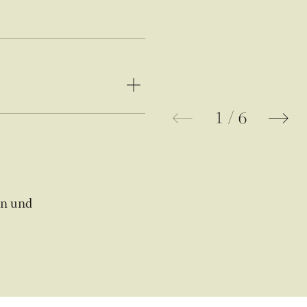
1
/
6
Bild in Lightbox Galerie öffnen
en und