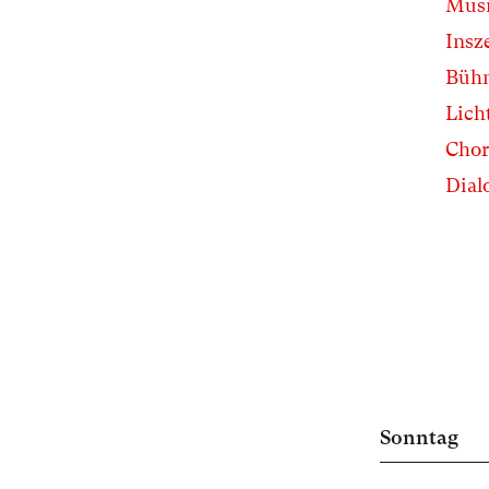
Musi
Insz
Büh
Lich
Chor
Dial
Sonntag