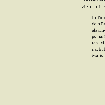
zieht mit 
In Ti­r
dem Re­
als ei­
ge­mäß 
ten. M
nach ih
Marie 