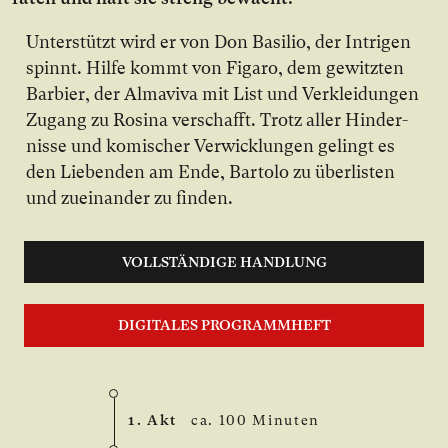
Un­ter­stützt wird er von Don Basilio, der In­tri­gen
spinnt. Hil­fe kommt von Figaro, dem ge­witz­ten
Bar­bier, der Almaviva mit List und Ver­klei­dun­gen
Zu­gang zu Rosina ver­schafft. Trotz al­ler Hin­der­
nis­se und ko­mi­scher Ver­wick­lun­gen ge­lingt es
den Lie­ben­den am En­de, Bartolo zu über­lis­ten
und zu­ein­an­der zu fin­den.
VOLLSTÄNDIGE HANDLUNG
DIGITALES PROGRAMMHEFT
1. Akt
ca. 100 Minuten