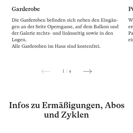
Garderobe
P
Die Gar­der­oben be­fin­den sich ne­ben den Ein­gän­
Wi
gen an der Sei­te Opern­gas­se, auf dem Bal­kon und
er
der Ga­le­rie rechts- und links­sei­tig so­wie in den
Pa
Lo­gen.
ei
Alle Gar­der­oben im Haus sind kos­ten­frei.
1
/
4
Infos zu Ermäßigungen, Abos
und Zyklen