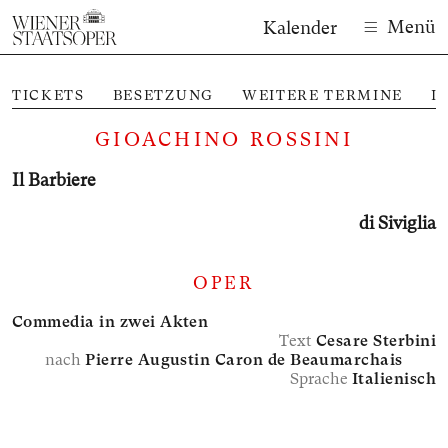
Menü
Kalender
TICKETS
BESETZUNG
WEITERE TERMINE
I
GIOACHINO ROSSINI
Il Barbiere
di Siviglia
OPER
Commedia in zwei Akten
Text
Cesare Sterbini
nach
Pierre Augustin Caron de Beaumarchais
Sprache
Italienisch