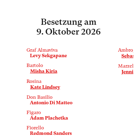
Besetzung
am
9. Oktober 2026
Graf Almaviva
Ambrog
Levy Sekgapane
Sebast
Bartolo
Marzelli
Misha Kiria
Jenni 
Rosina
Kate Lindsey
Don Basilio
Antonio Di Matteo
Figaro
Adam Plachetka
Fiorello
Redmond Sanders