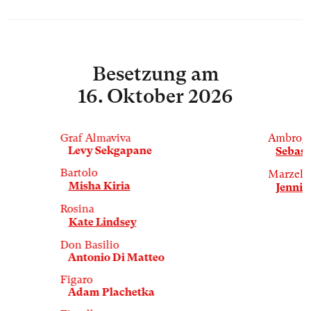
Besetzung
am
16. Oktober 2026
Graf Almaviva
Ambrog
Levy Sekgapane
Sebast
Bartolo
Marzelli
Misha Kiria
Jenni 
Rosina
Kate Lindsey
Don Basilio
Antonio Di Matteo
Figaro
Adam Plachetka