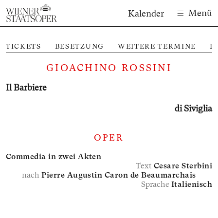
Menü
Kalender
TICKETS
BESETZUNG
WEITERE TERMINE
I
GIOACHINO ROSSINI
Il Barbiere
di Siviglia
OPER
Commedia in zwei Akten
Text
Cesare Sterbini
nach
Pierre Augustin Caron de Beaumarchais
Sprache
Italienisch