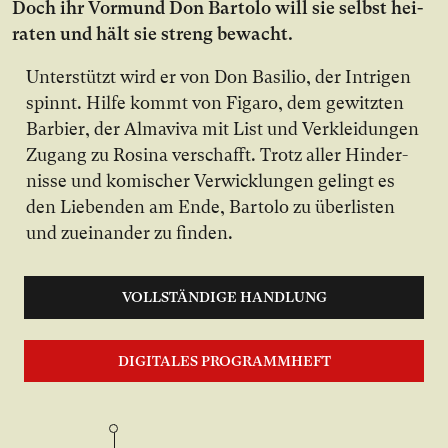
Doch ihr Vor­mund Don Bartolo will sie selbst hei­
ra­ten und hält sie streng be­wacht.
Un­ter­stützt wird er von Don Basilio, der In­tri­gen
spinnt. Hil­fe kommt von Figaro, dem ge­witz­ten
Bar­bier, der Almaviva mit List und Ver­klei­dun­gen
Zu­gang zu Rosina ver­schafft. Trotz al­ler Hin­der­
nis­se und ko­mi­scher Ver­wick­lun­gen ge­lingt es
den Lie­ben­den am En­de, Bartolo zu über­lis­ten
und zu­ein­an­der zu fin­den.
VOLLSTÄNDIGE HANDLUNG
DIGITALES PROGRAMMHEFT