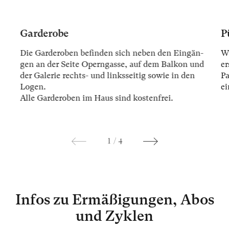
Garderobe
P
Die Gar­der­oben be­fin­den sich ne­ben den Ein­gän­
Wi
gen an der Sei­te Opern­gas­se, auf dem Bal­kon und
er
der Ga­le­rie rechts- und links­sei­tig so­wie in den
Pa
Lo­gen.
ei
Alle Gar­der­oben im Haus sind kos­ten­frei.
1
/
4
Infos zu Ermäßigungen, Abos
und Zyklen