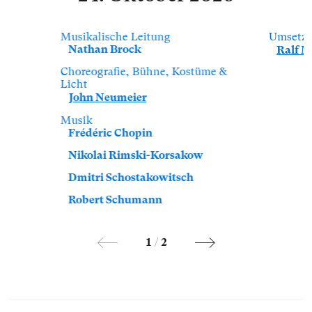
Musikalische Leitung
Umsetzu
Nathan Brock
Ralf M
Choreografie, Bühne, Kostüme &
Licht
John Neumeier
Musik
Frédéric Chopin
Nikolai Rimski-Korsakow
Dmitri Schostakowitsch
Robert Schumann
1
/
2