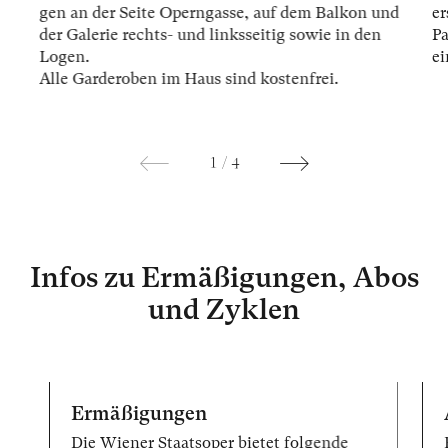
gen an der Sei­te Opern­gas­se, auf dem Bal­kon und
er
der Ga­le­rie rechts- und links­sei­tig so­wie in den
Pa
Lo­gen.
ei
Alle Gar­der­oben im Haus sind kos­ten­frei.
1
/
4
Infos zu Ermäßigungen, Abos
und Zyklen
Ermäßigungen
Die Wiener Staatsoper bietet folgende