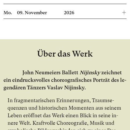
Mo.
09.
November
2026
Über das Werk
John Neumeiers Bal­lett
Nijinsky
zeich­net
ein ein­drucks­vol­les cho­reo­gra­fi­sches Por­trät des le­
gen­dä­ren Tän­zers Vaslav Nijinsky.
In frag­men­ta­ri­schen Er­in­ne­run­gen, Traum­se­
quen­zen und his­to­ri­schen Mo­men­ten aus sei­nem
Le­ben er­öff­net das Werk ei­nen Blick in sei­ne in­
ne­re Welt. Kraft­vol­le Cho­reo­gra­fie, Mu­sik und