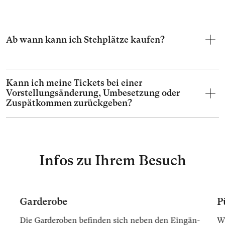
Ab wann kann ich Stehplätze kaufen?
Kann ich meine Tickets bei einer
Vorstellungsänderung, Umbesetzung oder
Zuspätkommen zurückgeben?
Infos zu Ihrem Besuch
Garderobe
P
Die Gar­der­oben be­fin­den sich ne­ben den Ein­gän­
Wi