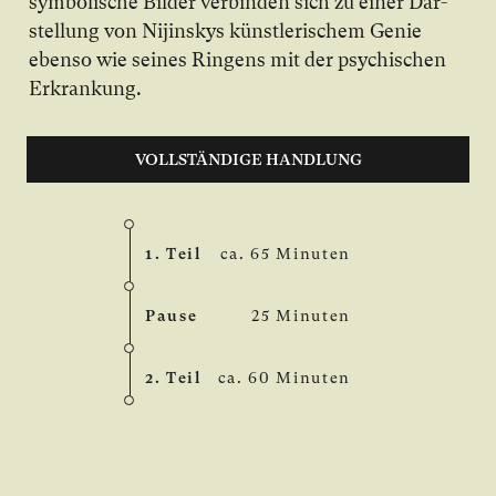
sym­bo­li­sche Bil­der ver­bin­den sich zu ei­ner Dar­
stel­lung von Nijinskys künst­le­ri­schem Ge­nie
eben­so wie sei­nes Rin­gens mit der psy­chi­schen
Er­kran­kung.
VOLLSTÄNDIGE HANDLUNG
1. Teil
ca. 65 Minuten
Pause
25 Minuten
2. Teil
ca. 60 Minuten