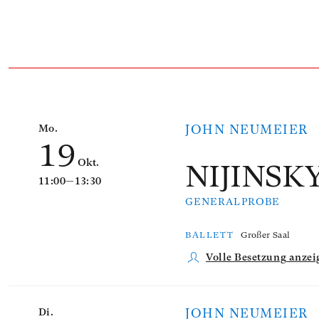
Anzahl der gelisteten Veranstaltungen: 1
Mo.
JOHN NEUMEIER
19
Okt.
NIJINSK
11:00—13:30
GENERALPROBE
BALLETT
Großer Saal
Volle Besetzung anzei
Di.
JOHN NEUMEIER