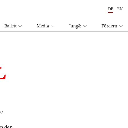
DE
EN
Ballett
Media
Jung&
Fördern
L
te
n der