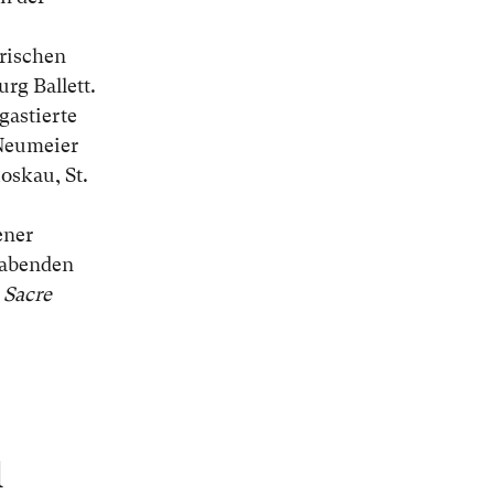
rischen
rg Ballett.
gastierte
 Neumeier
oskau, St.
ener
ttabenden
 Sacre
l