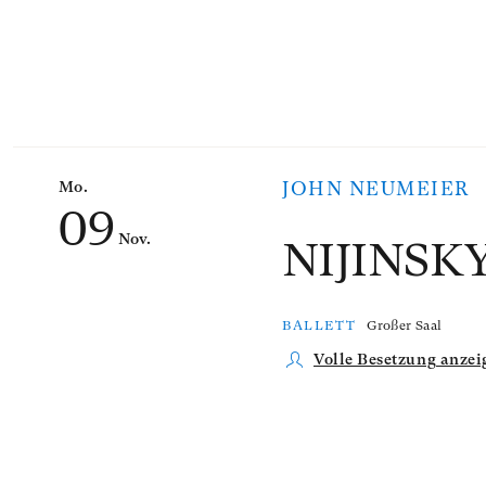
Mo.
JOHN NEUMEIER
09
Nov.
NIJINSK
BALLETT
Großer Saal
Volle Besetzung anzei