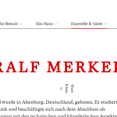
Ihr Besuch
Das Haus
Ensemble & Gäste
RALF MERKE
K
W
©
i
r
a
n
e
s
t
 wurde in Altenburg, Deutschland, geboren. Er studier
nik und beschäftigte sich nach dem Abschluss als
enieur mit den technischen und künstlerischen Aspekte