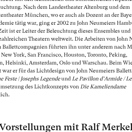
euchtung. Nach dem Landestheater Altenburg und dem
tentheater München, wo er auch als Dozent an der Baye
emie tätig war, ging er 2002 zu John Neumeiers Hambu
 Zeit ist er Leiter der Beleuchtung dieses Ensembles und 
zahlreichen Theatern weltweit. Die Arbeiten von John
n Ballettcompagnien führten ihn unter anderem nach M
 New York, San Francisco, Houston, Toronto, Peking,
, Helsinki, Amsterdam, Oslo und Warschau. Beim Wi
tt war er für das Lichtdesign von John Neumeiers Balle
e Feste | Josephs Legende
und
Le Pavillon dʼArmide / Le
Umsetzung des Lichtkonzepts von
Die Kameliendame
ich.
Vorstellungen mit Ralf Merke