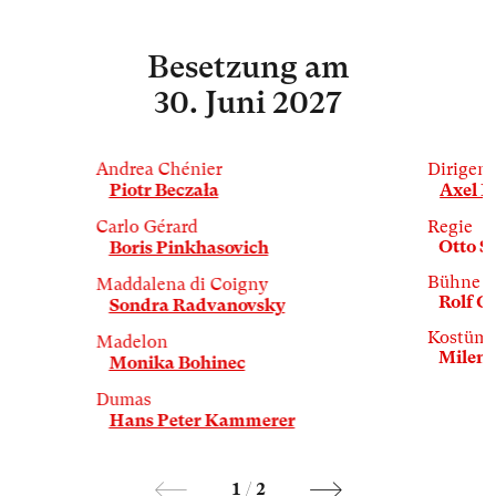
Besetzung
am
30. Juni 2027
Andrea Chénier
Dirigent
Piotr Beczała
Axel K
Carlo Gérard
Regie
Otto S
Boris Pinkhasovich
Bühne
Maddalena di Coigny
Rolf G
Sondra Radvanovsky
Kostüm
Madelon
Milena
Monika Bohinec
Dumas
Hans Peter Kammerer
1
/
2