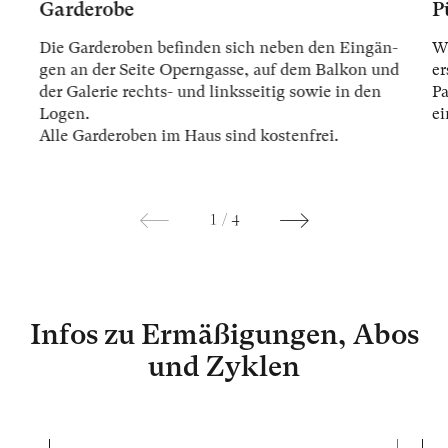
Garderobe
P
Die Gar­der­oben be­fin­den sich ne­ben den Ein­gän­
Wi
gen an der Sei­te Opern­gas­se, auf dem Bal­kon und
er
der Ga­le­rie rechts- und links­sei­tig so­wie in den
Pa
Lo­gen.
ei
Alle Gar­der­oben im Haus sind kos­ten­frei.
1
/
4
Infos zu Ermäßigungen, Abos
und Zyklen