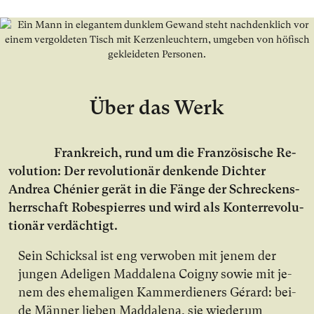
Über das Werk
Frank­reich, rund um die Fran­zö­si­sche Re­
vo­lu­ti­on: Der re­vo­lu­tio­när den­ken­de Dich­ter
Andrea Chénier ge­rät in die Fän­ge der Schre­ckens­
herr­schaft Robespierres und wird als Kon­ter­re­vo­lu­
tio­när ver­däch­tigt.
Sein Schick­sal ist eng ver­wo­ben mit je­nem der
jun­gen Ade­li­gen Madda­lena Coigny so­wie mit je­
nem des ehe­ma­li­gen Kam­mer­die­ners Gérard: bei­
de Män­ner lie­ben Madda­lena, sie wie­der­um