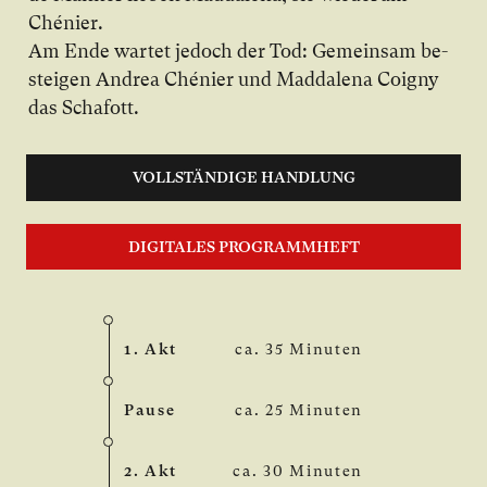
Chénier.
Am En­de war­tet je­doch der Tod: Ge­mein­sam be­
stei­gen Andrea Chénier und Madda­lena Coigny
das Scha­fott.
VOLLSTÄNDIGE HANDLUNG
DIGITALES PROGRAMMHEFT
1. Akt
ca. 35 Minuten
Pause
ca. 25 Minuten
2. Akt
ca. 30 Minuten