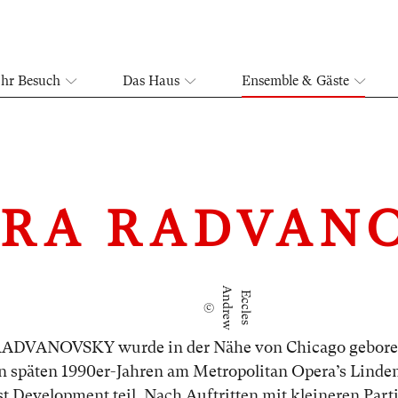
Ihr Besuch
Das Haus
Ensemble & Gäste
RA RADVAN
A
E
©
n
d
r
e
w
c
c
l
e
s
DVANOVSKY wurde in der Nähe von Chicago gebore
n späten 1990er-Jahren am Metropolitan Opera’s Lind
t Development teil. Nach Auftritten mit kleineren Part