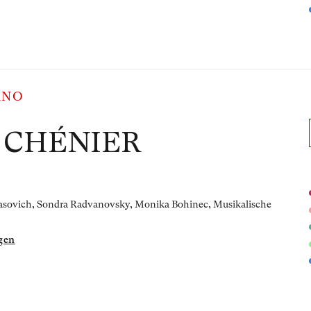
ANO
 CHÉNIER
khasovich, Sondra Radvanovsky, Monika Bohinec,
Musikalische
gen