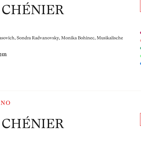
 CHÉNIER
khasovich, Sondra Radvanovsky, Monika Bohinec,
Musikalische
gen
ANO
 CHÉNIER