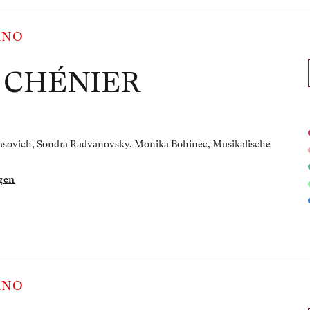
ANO
 CHÉNIER
khasovich, Sondra Radvanovsky, Monika Bohinec,
Musikalische
gen
ANO