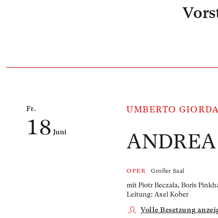
Vors
Anzahl der gelisteten Veranstaltungen: 1
Fr.
UMBERTO GIORD
18
Juni
ANDREA
OPER
Großer Saal
mit Piotr Beczała, Boris Pin
Leitung: Axel Kober
Volle Besetzung anzei