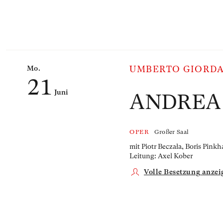
Mo.
UMBERTO GIORD
21
Juni
ANDREA
OPER
Großer Saal
mit Piotr Beczała, Boris Pin
Leitung: Axel Kober
Volle Besetzung anzei