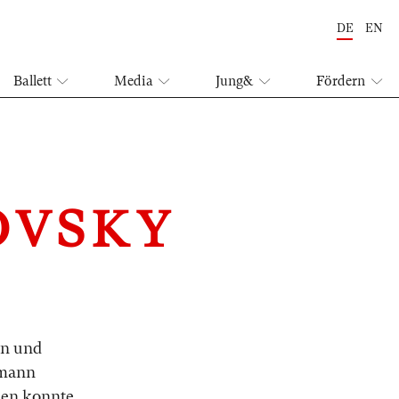
DE
EN
Ballett
Media
Jung&
Fördern
OVSKY
n und
emann
ien konnte