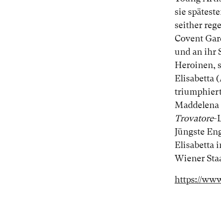
sie spätest
seither reg
Covent Gard
und an ihr 
Heroinen, so
Elisabetta (
triumphiert
Maddelena 
Trovatore
-
Jüngste E
Elisabetta
Wiener Staa
https://ww