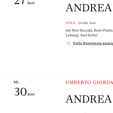
27
Juni
ANDREA
OPER
Großer Saal
mit Piotr Beczała, Boris Pin
Leitung: Axel Kober
Volle Besetzung anzei
Mi.
UMBERTO GIORD
30
Juni
ANDREA