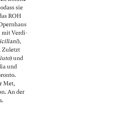
odass sie
n das ROH
r Opernhaus
 mit Verdi-
iciliani
),
. Zuletzt
iuto
) und
ia und
ronto.
r Met,
on. An der
a.