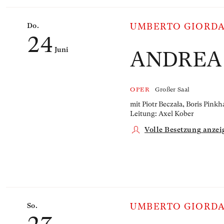
Do.
UMBERTO GIORD
24
Juni
ANDREA
OPER
Großer Saal
mit Piotr Beczała, Boris Pin
Leitung: Axel Kober
Volle Besetzung anzei
So.
UMBERTO GIORD