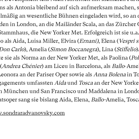
ens als Antonia bleibend auf sich aufmerksam machen, s
elmäßig an wesentliche Bühnen eingeladen wird, so a
en in London, an die Mailänder Scala, an das Zürche
Stammhaus, die New Yorker Met. Erfolgreich ist sie u.a.
 als Aida, Luisa Miller, Elvira (
Ernani)
, Elena (
Vespri s
Don Carlo
), Amelia (
Simon Boccanegra
), Lina (
Stiffelio
)
e sie als Norma an der New Yorker Met, als Paolina (
Pol
(
Andrea Chénier
) am Liceu in Barcelona, als
Ballo
-Amel
Leonora an der Pariser Oper sowie als
Anna Bolena
in To
ngagements umfassten
Aida
und
Tosca
an der New Yorke
 in München und San Francisco und Maddalena in Lond
tsoper sang sie bislang Aida, Elena,
Ballo-
Amelia, Tosc
w.sondraradvanovsky.com