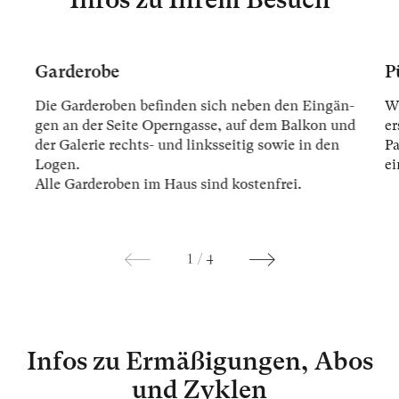
Garderobe
P
Die Gar­der­oben be­fin­den sich ne­ben den Ein­gän­
Wi
gen an der Sei­te Opern­gas­se, auf dem Bal­kon und
er
der Ga­le­rie rechts- und links­sei­tig so­wie in den
Pa
Lo­gen.
ei
Alle Gar­der­oben im Haus sind kos­ten­frei.
1
/
4
Infos zu Ermäßigungen, Abos
und Zyklen