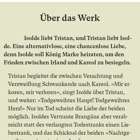
Über das Werk
Isol­de liebt Tri­stan, und Tri­stan liebt Isol­
de. Ei­ne al­ter­na­tiv­lo­se, ei­ne chan­cen­lo­se Lie­be,
denn Isol­de soll Kö­nig Mar­ke hei­ra­ten, um den
Frie­den zwi­schen Ir­land und Ka­re­ol zu be­sie­geln.
Tri­stan be­glei­tet die zwi­schen Ver­ach­tung und
Ver­zweif­lung Schwan­ken­de nach Ka­re­ol. »Mir er­
ko­ren, mir ver­lo­ren«, singt Isol­de über Tri­stan,
und wei­ter: »Tod­ge­weih­tes Haupt! Tod­ge­weih­tes
Herz!« Nur im Tod scheint die Lie­be der bei­den
mög­lich. Isol­des Ver­trau­te Bran­gä­ne aber ver­ab­
reicht statt des ver­lang­ten To­des­tranks ei­nen Lie­
bes­trank, und das Schick­sal der bei­den »Nacht­ge­