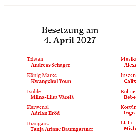
Besetzung
am
4. April 2027
Tristan
Musikal
Andreas Schager
Alexa
König Marke
Inszeni
Kwangchul Youn
Calixto
Isolde
Bühne
Miina-Liisa Värelä
Rebecc
Kurwenal
Kostüm
Ingo K
Adrian Eröd
Licht
Brangäne
Michae
Tanja Ariane Baumgartner