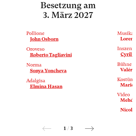
Besetzung
am
3. März 2027
Pollione
Musikal
Lorenz
John Osborn
Inszeni
Oroveso
Cyril T
Roberto Tagliavini
Bühne
Norma
Valérie
Sonya Yoncheva
Kostüm
Adalgisa
Marie 
Elmina Hasan
Video
Mehdi 
Nicola
1
/
3