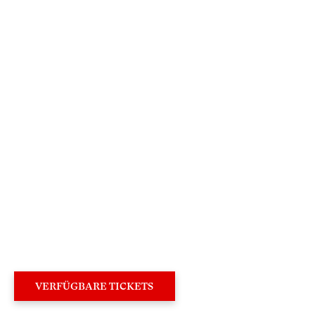
×
Sehr geehrte Besucherin,
sehr geehrter Besucher,
um Ihren Besuch auf unserer Website noch
attraktiver zu gestalten, laden wir Sie ein,
an deren Neugestaltung mitzuwirken.
VERFÜGBARE TICKETS