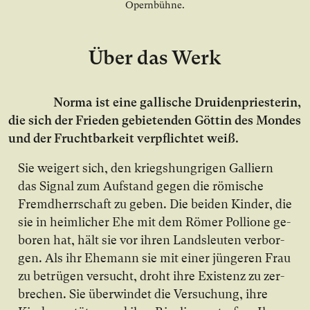
Über das Werk
Nor­ma ist ei­ne gal­li­sche Dru­i­den­pries­te­rin,
die sich der Frie­den ge­bie­ten­den Göt­tin des Mon­des
und der Frucht­bar­keit ver­pflich­tet weiß.
Sie wei­gert sich, den kriegs­hung­ri­gen Gal­li­ern
das Si­gnal zum Auf­stand ge­gen die rö­mi­sche
Fremd­herr­schaft zu ge­ben. Die bei­den Kin­der, die
sie in heim­li­cher Ehe mit dem Rö­mer Pol­lio­ne ge­
bo­ren hat, hält sie vor ih­ren Lands­leu­ten ver­bor­
gen. Als ihr Ehe­mann sie mit ei­ner jün­ge­ren Frau
zu be­trü­gen ver­sucht, droht ih­re Exis­tenz zu zer­
bre­chen. Sie über­win­det die Ver­su­chung, ih­re