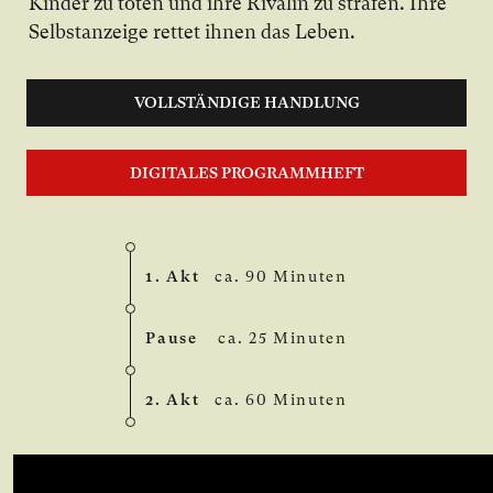
Kin­der zu tö­ten und ih­re Ri­va­lin zu stra­fen. Ih­re
Selbst­an­zei­ge ret­tet ih­nen das Le­ben.
VOLLSTÄNDIGE HANDLUNG
DIGITALES PROGRAMMHEFT
1. Akt
ca. 90 Minuten
Pause
ca. 25 Minuten
2. Akt
ca. 60 Minuten