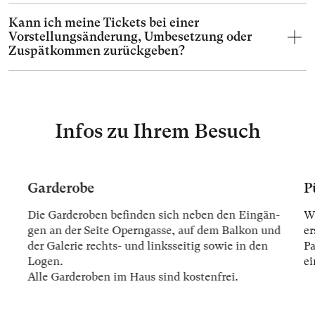
Kann ich meine Tickets bei einer
Vorstellungsänderung, Umbesetzung oder
Zuspätkommen zurückgeben?
Infos zu Ihrem Besuch
Garderobe
P
Die Gar­der­oben be­fin­den sich ne­ben den Ein­gän­
Wi
gen an der Sei­te Opern­gas­se, auf dem Bal­kon und
er
der Ga­le­rie rechts- und links­sei­tig so­wie in den
Pa
Lo­gen.
ei
Alle Gar­der­oben im Haus sind kos­ten­frei.