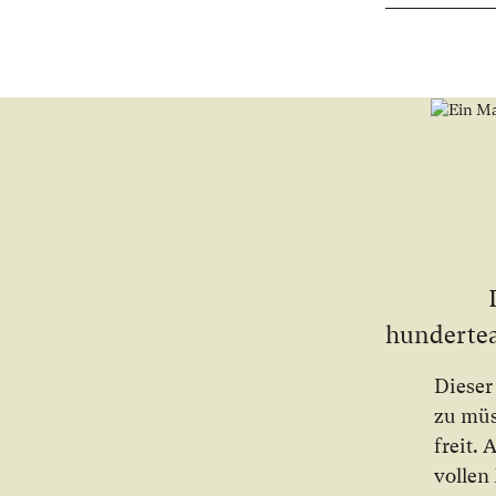
hun­der­te­
Die­ser
zu müs­
freit. 
vol­len