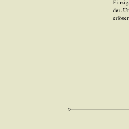
Ein­zi­
der. Um
er­lö­se