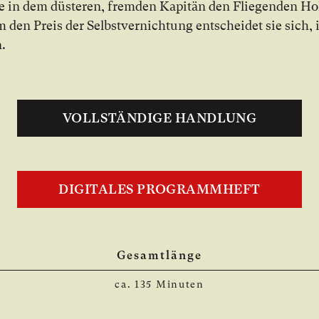
ge in dem düs­te­ren, frem­den Ka­pi­tän den Flie­gen­den Hol
 den Preis der Selbst­ver­nich­tung ent­schei­det sie sich,
n.
VOLLSTÄNDIGE HANDLUNG
DIGITALES PROGRAMMHEFT
Gesamtlänge
ca. 135 Minuten