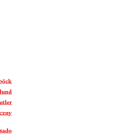
sböck
ylund
utler
czny
asado