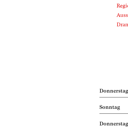
Regi
Auss
Dram
Donnersta
Sonntag
Donnersta