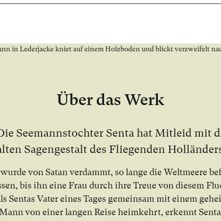
Über das Werk
Die See­manns­toch­ter Sen­ta hat Mit­leid mit d
al­ten Sa­gen­ge­stalt des Flie­gen­den Hol­län­der
 wur­de von Sa­tan ver­dammt, so lan­ge die Welt­mee­re be­
sen, bis ihn ei­ne Frau durch ih­re Treue von die­sem Fl
Als Sen­tas Va­ter ei­nes Ta­ges ge­mein­sam mit ei­nem ge­he
 Mann von ei­ner lan­gen Rei­se heim­kehrt, er­kennt Sen­ta