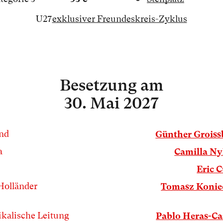
U27
exklusiver Freundeskreis-Zyklus
Besetzung
am
30. Mai 2027
nd
Günther Grois
a
Camilla N
Eric C
Holländer
Tomasz Konie
kalische Leitung
Pablo Heras-C