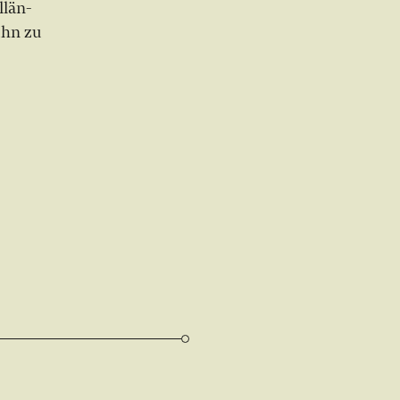
­län­
 ihn zu