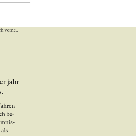
er jahr­
s.
fah­ren
uch be­
im­nis­
 als