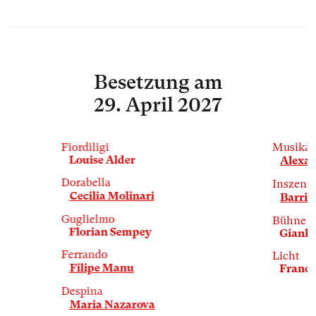
Besetzung
am
29. April 2027
Fiordiligi
Musikal
Louise Alder
Alexa
Dorabella
Inszeni
Cecilia Molinari
Barrie
Guglielmo
Bühne &
Florian Sempey
Gianlu
Ferrando
Licht
Filipe Manu
Franck
Despina
Maria Nazarova