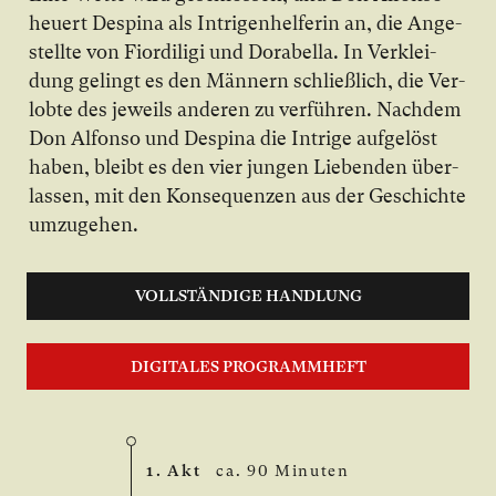
heu­ert Despina als In­tri­gen­hel­fe­rin an, die An­ge­
stell­te von Fiordiligi und Dorabella. In Ver­klei­
dung ge­lingt es den Män­nern schließ­lich, die Ver­
lob­te des je­weils an­de­ren zu ver­füh­ren. Nach­dem
Don Al­fon­so und Despina die In­tri­ge auf­ge­löst
ha­ben, bleibt es den vier jun­gen Lie­ben­den über­
las­sen, mit den Kon­se­quen­zen aus der Ge­schich­te
um­zu­ge­hen.
VOLLSTÄNDIGE HANDLUNG
DIGITALES PROGRAMMHEFT
1. Akt
ca. 90 Minuten