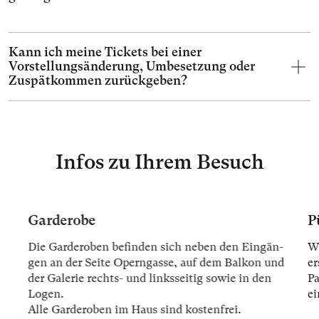
Kann ich meine Tickets bei einer
Vorstellungsänderung, Umbesetzung oder
Zuspätkommen zurückgeben?
Infos zu Ihrem Besuch
Garderobe
P
Die Gar­der­oben be­fin­den sich ne­ben den Ein­gän­
Wi
gen an der Sei­te Opern­gas­se, auf dem Bal­kon und
er
der Ga­le­rie rechts- und links­sei­tig so­wie in den
Pa
Lo­gen.
ei
Alle Gar­der­oben im Haus sind kos­ten­frei.