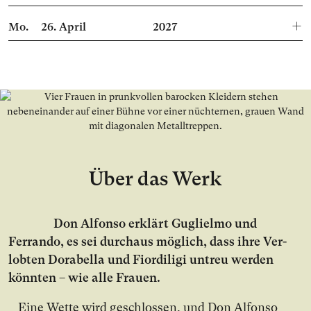
Mo.
26.
April
2027
Über das Werk
Don Al­fon­so er­klärt Guglielmo und
Ferrando, es sei durch­aus mög­lich, dass ih­re Ver­
lob­ten Dorabella und Fiordiligi un­treu wer­den
könn­ten – wie al­le Frau­en.
Ei­ne Wet­te wird ge­schlos­sen, und Don Al­fon­so