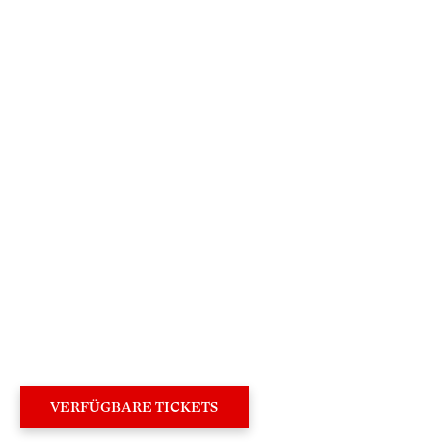
×
Sehr geehrte Besucherin,
sehr geehrter Besucher,
um Ihren Besuch auf unserer Website noch
attraktiver zu gestalten, laden wir Sie ein,
an deren Neugestaltung mitzuwirken.
VERFÜGBARE TICKETS