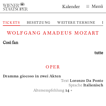
Menü
Kalender
TICKETS
BESETZUNG
WEITERE TERMINE
I
M
WOLFGANG AMADEUS MOZART
Così fan
tutte
OPER
Dramma giocoso in zwei Akten
Text
Lorenzo Da Ponte
Sprache
Italienisch
Altersempfehlung
14 +