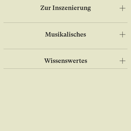
Zur Inszenierung
Musikalisches
Wissenswertes
Bild in Lightbox Galerie öffnen
Bild