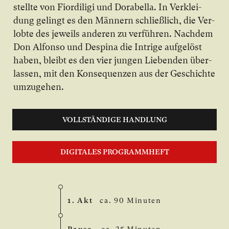
stell­te von Fiordiligi und Dorabella. In Ver­klei­
dung ge­lingt es den Män­nern schließ­lich, die Ver­
lob­te des je­weils an­de­ren zu ver­füh­ren. Nach­dem
Don Al­fon­so und Despina die In­tri­ge auf­ge­löst
ha­ben, bleibt es den vier jun­gen Lie­ben­den über­
las­sen, mit den Kon­se­quen­zen aus der Ge­schich­te
um­zu­ge­hen.
VOLLSTÄNDIGE HANDLUNG
DIGITALES PROGRAMMHEFT
1. Akt
ca. 90 Minuten
Pause
ca. 25 Minuten