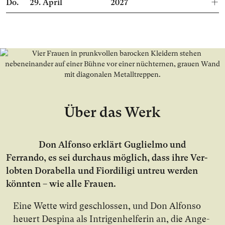
Do.
29.
April
2027
Über das Werk
Don Al­fon­so er­klärt Guglielmo und
Ferrando, es sei durch­aus mög­lich, dass ih­re Ver­
lob­ten Dorabella und Fiordiligi un­treu wer­den
könn­ten – wie al­le Frau­en.
Ei­ne Wet­te wird ge­schlos­sen, und Don Al­fon­so
heu­ert Despina als In­tri­gen­hel­fe­rin an, die An­ge­