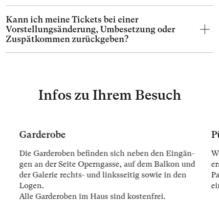
Kann ich meine Tickets bei einer
Vorstellungsänderung, Umbesetzung oder
Zuspätkommen zurückgeben?
Infos zu Ihrem Besuch
Garderobe
P
Die Gar­der­oben be­fin­den sich ne­ben den Ein­gän­
Wi
gen an der Sei­te Opern­gas­se, auf dem Bal­kon und
er
der Ga­le­rie rechts- und links­sei­tig so­wie in den
Pa
Lo­gen.
ei
Alle Gar­der­oben im Haus sind kos­ten­frei.