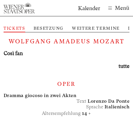
Menü
Kalender
TICKETS
BESETZUNG
WEITERE TERMINE
I
M
WOLFGANG AMADEUS MOZART
Così fan
tutte
OPER
Dramma giocoso in zwei Akten
Text
Lorenzo Da Ponte
Sprache
Italienisch
Altersempfehlung
14 +