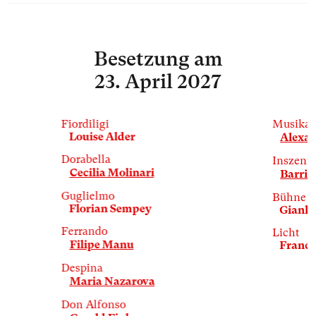
Besetzung
am
23. April 2027
Fiordiligi
Musikal
Louise Alder
Alexa
Dorabella
Inszeni
Cecilia Molinari
Barrie
Guglielmo
Bühne &
Florian Sempey
Gianlu
Ferrando
Licht
Filipe Manu
Franck
Despina
Maria Nazarova
Don Alfonso