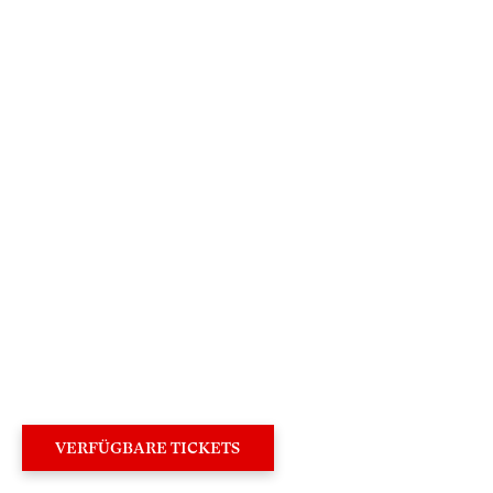
×
Sehr geehrte Besucherin,
sehr geehrter Besucher,
um Ihren Besuch auf unserer Website noch
attraktiver zu gestalten, laden wir Sie ein,
an deren Neugestaltung mitzuwirken.
VERFÜGBARE TICKETS