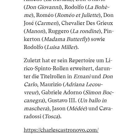
(
Don Gio­van­ni
), Ro­dol­fo (
La Bohè­
me
), Ro­méo (
Ro­méo et Ju­li­et­te
), Don
José (
Car­men
), Che­va­lier Des Grieux
(
Ma­non
), Rug­ge­ro (
La ron­di­ne
), Pin­
ker­ton (
Ma­da­ma But­ter­fly
) so­wie
Ro­dol­fo (
Lui­sa Mil­ler
).
Zu­letzt hat er sein Re­per­toire um Li­
ri­co-Spi­nto-Rol­len er­wei­tert, dar­un­
ter die Ti­tel­rol­len in
Er­na­ni
und
Don
Car­lo
, Mau­ri­zio (
Adria­na Le­cou­
vreur
), Ga­brie­le Ador­no (
Si­mon Boc­
ca­ne­gra
), Gus­ta­vo III. (
Un bal­lo in
ma­sche­ra
), Ja­son (
Mé­dée
) und Ca­va­
ra­dos­si (
Tos­ca
).
https://charlescastronovo.com/