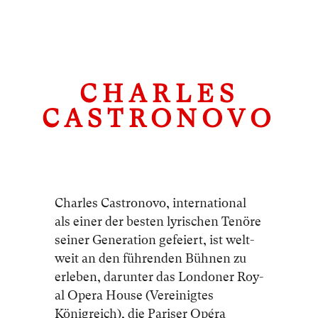
CHARLES
CASTRONOVO
Charles Castronovo, in­ter­na­tio­nal
als ei­ner der bes­ten ly­ri­schen Te­nö­re
sei­ner Ge­ne­ra­ti­on ge­fei­ert, ist welt­
weit an den füh­ren­den Büh­nen zu
er­le­ben, dar­un­ter das Lon­do­ner Roy­
al Ope­ra House (Vereinigtes
Königreich), die Pa­ri­ser Opé­ra