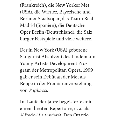
(Frankreich), die New Yor­ker Met
(USA), die Wie­ner, Baye­ri­sche und
Ber­li­ner Staats­oper, das Tea­tro Real
Ma­drid (Spanien), die Deut­sche
Oper Ber­lin (Deutschland), die Salz­
bur­ger Fest­spie­le und vie­le wei­te­re.
Der in New York (USA) ge­bo­re­ne
Sän­ger ist Ab­sol­vent des Lin­de­mann
Young Ar­tists De­ve­lop­ment Pro­
gram der Me­tro­po­li­tan Ope­ra. 1999
gab er sein De­büt an der Met als
Bep­pe in der Pre­mie­ren­vor­stel­lung
von
Pa­gli­ac­ci
.
Im Lau­fe der Jah­re be­geis­ter­te er in
ei­nem brei­ten Re­per­toire, u. a. als
Al­fre­do (
La tra­via­ta
), Don Ot­ta­vio