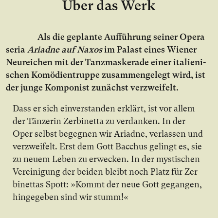
Über das Werk
Als die ge­plan­te Auf­füh­rung sei­ner Opera
seria
Ariad­ne auf Na­xos
im Pa­last ei­nes Wie­ner
Neu­rei­chen mit der Tanz­mas­ke­ra­de ei­ner ita­lie­ni­
schen Ko­mö­di­en­trup­pe zu­sam­men­ge­legt wird, ist
der jun­ge Kom­po­nist zu­nächst ver­zwei­felt.
Dass er sich ein­ver­stan­den er­klärt, ist vor al­lem
der Tän­ze­rin Zer­bi­net­ta zu ver­dan­ken. In der
Oper selbst be­geg­nen wir Ari­ad­ne, ver­las­sen und
ver­zwei­felt. Erst dem Gott Bac­chus ge­lingt es, sie
zu neu­em Le­ben zu er­we­cken. In der mys­ti­schen
Ver­ei­ni­gung der bei­den bleibt noch Platz für Zer­
bi­net­tas Spott: »Kommt der neue Gott ge­gan­gen,
hin­ge­ge­ben sind wir stumm!«