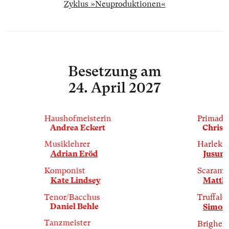
Zyklus »Neuproduktionen«
Besetzung
am
24. April 2027
Haushofmeisterin
Primado
Andrea Eckert
Christ
Musiklehrer
Harleki
Adrian Eröd
Jusung
Komponist
Scaramu
Kate Lindsey
Matth
Tenor/Bacchus
Truffald
Daniel Behle
Simona
Tanzmeister
Brighell