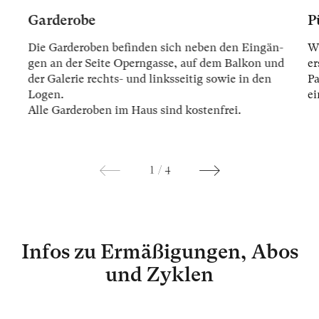
Garderobe
P
Die Gar­der­oben be­fin­den sich ne­ben den Ein­gän­
Wi
gen an der Sei­te Opern­gas­se, auf dem Bal­kon und
er
der Ga­le­rie rechts- und links­sei­tig so­wie in den
Pa
Lo­gen.
ei
Alle Gar­der­oben im Haus sind kos­ten­frei.
1
/
4
Infos zu Ermäßigungen, Abos
und Zyklen