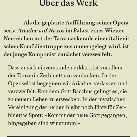
Über das Werk
Als die ge­plan­te Auf­füh­rung sei­ner Opera
seria
Ariad­ne auf Na­xos
im Pa­last ei­nes Wie­ner
Neu­rei­chen mit der Tanz­mas­ke­ra­de ei­ner ita­lie­ni­
schen Ko­mö­di­en­trup­pe zu­sam­men­ge­legt wird, ist
der jun­ge Kom­po­nist zu­nächst ver­zwei­felt.
Dass er sich ein­ver­stan­den er­klärt, ist vor al­lem
der Tän­ze­rin Zer­bi­net­ta zu ver­dan­ken. In der
Oper selbst be­geg­nen wir Ari­ad­ne, ver­las­sen und
ver­zwei­felt. Erst dem Gott Bac­chus ge­lingt es, sie
zu neu­em Le­ben zu er­we­cken. In der mys­ti­schen
Ver­ei­ni­gung der bei­den bleibt noch Platz für Zer­
bi­net­tas Spott: »Kommt der neue Gott ge­gan­gen,
hin­ge­ge­ben sind wir stumm!«