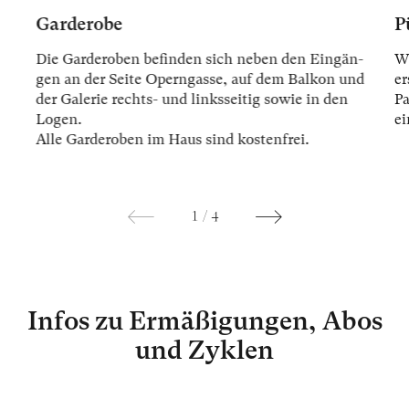
Garderobe
P
Die Gar­der­oben be­fin­den sich ne­ben den Ein­gän­
Wi
gen an der Sei­te Opern­gas­se, auf dem Bal­kon und
er
der Ga­le­rie rechts- und links­sei­tig so­wie in den
Pa
Lo­gen.
ei
Alle Gar­der­oben im Haus sind kos­ten­frei.
1
/
4
Infos zu Ermäßigungen, Abos
und Zyklen