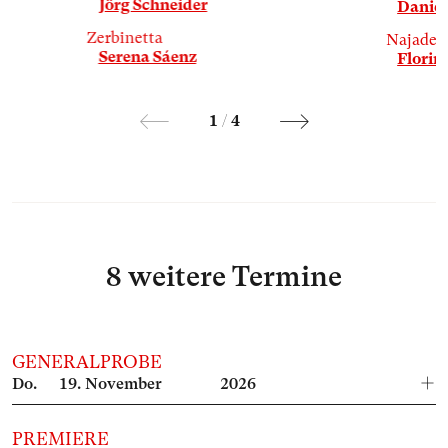
Jörg Schneider
Daniel
Zerbinetta
Najade
Serena Sáenz
Florina
1
/
4
8 weitere Termine
GENERALPROBE
Do.
19.
November
2026
PREMIERE