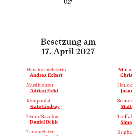
U27
Besetzung
am
17. April 2027
Haushofmeisterin
Primado
Andrea Eckert
Christ
Musiklehrer
Harleki
Adrian Eröd
Jusung
Komponist
Scaramu
Kate Lindsey
Matth
Tenor/Bacchus
Truffald
Daniel Behle
Simona
Tanzmeister
Brighell