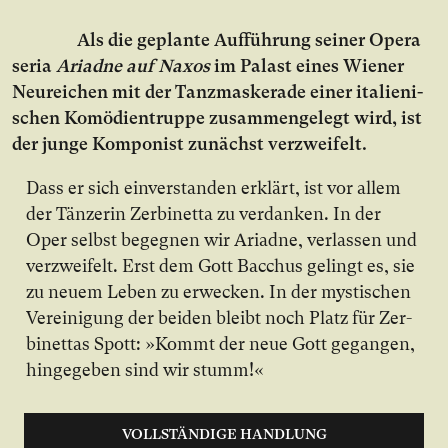
Als die ge­plan­te Auf­füh­rung sei­ner Opera
seria
Ariad­ne auf Na­xos
im Pa­last ei­nes Wie­ner
Neu­rei­chen mit der Tanz­mas­ke­ra­de ei­ner ita­lie­ni­
schen Ko­mö­di­en­trup­pe zu­sam­men­ge­legt wird, ist
der jun­ge Kom­po­nist zu­nächst ver­zwei­felt.
Dass er sich ein­ver­stan­den er­klärt, ist vor al­lem
der Tän­ze­rin Zer­bi­net­ta zu ver­dan­ken. In der
Oper selbst be­geg­nen wir Ari­ad­ne, ver­las­sen und
ver­zwei­felt. Erst dem Gott Bac­chus ge­lingt es, sie
zu neu­em Le­ben zu er­we­cken. In der mys­ti­schen
Ver­ei­ni­gung der bei­den bleibt noch Platz für Zer­
bi­net­tas Spott: »Kommt der neue Gott ge­gan­gen,
hin­ge­ge­ben sind wir stumm!«
VOLLSTÄNDIGE HANDLUNG