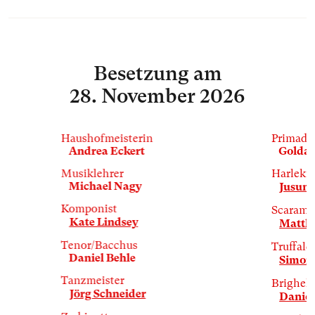
Besetzung
am
28. November 2026
Haushofmeisterin
Primado
Andrea Eckert
Golda 
Musiklehrer
Harleki
Michael Nagy
Jusung
Komponist
Scaramu
Kate Lindsey
Matth
Tenor/Bacchus
Truffald
Daniel Behle
Simona
Tanzmeister
Brighell
Jörg Schneider
Daniel