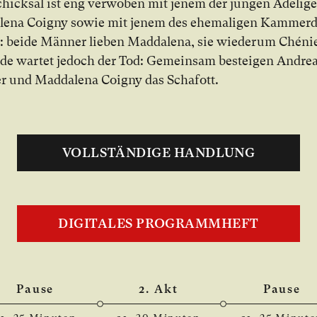
hick­sal ist eng ver­wo­ben mit je­nem der jun­gen Ade­li­g
ena Coigny so­wie mit je­nem des ehe­ma­li­gen Kam­mer­d
 bei­de Män­ner lie­ben Madda­lena, sie wie­der­um Chéni
e war­tet je­doch der Tod: Ge­mein­sam be­stei­gen Andre
r und Madda­lena Coigny das Scha­fott.
VOLLSTÄNDIGE HANDLUNG
DIGITALES PROGRAMMHEFT
Pause
2. Akt
Pause