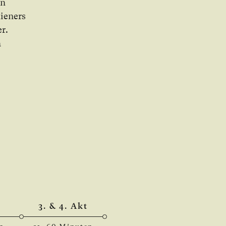
en
ie­ners
er.
a
3. & 4. Akt