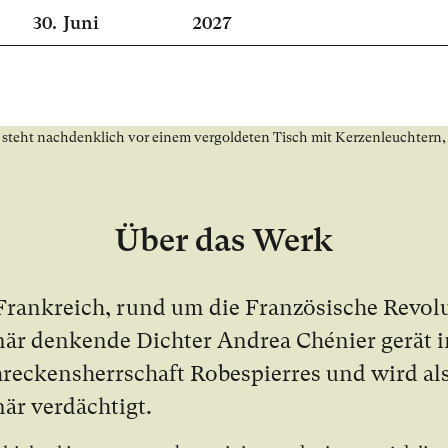
30.
Juni
2027
Über das Werk
Frank­reich, rund um die Fran­zö­si­sche Re­vo­lu
io­när den­ken­de Dich­ter Andrea Chénier ge­rät 
re­ckens­herr­schaft Robespierres und wird als
­när ver­däch­tigt.