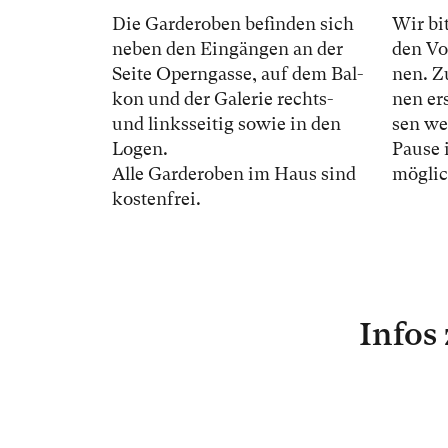
Die Gar­der­oben be­fin­den sich
Wir bit
ne­ben den Ein­gän­gen an der
den Vor
Sei­te Opern­gas­se, auf dem Bal­
nen. Z
kon und der Ga­le­rie rechts-
nen ers
und links­sei­tig so­wie in den
sen we
Lo­gen.
Pau­se 
Alle Gar­der­oben im Haus sind
mög­lic
kos­ten­frei.
Infos