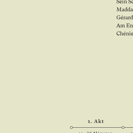
Sein Sc
Madda­l
Gérard:
Am En­d
Chénie
1. Akt