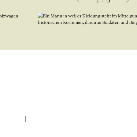
1
/
6
Bild in Lightbox Galerie öffnen