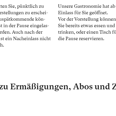
­ten Sie, pünkt­lich zu
Un­se­re Gas­tro­no­mie hat ab
­stel­lun­gen zu er­schei­
Ein­lass für Sie ge­öff­net.
u­spät­kom­men­de kön­
Vor der Vor­stel­lung kön­nen
t in der Pau­se ein­ge­las­
Sie be­reits et­was es­sen und
r­den. Auch nach der
trin­ken, oder ei­nen Tisch f
ist ein Nach­ein­lass nicht
die Pau­se re­ser­vie­ren.
h.
 zu Ermäßigungen, Abos und 