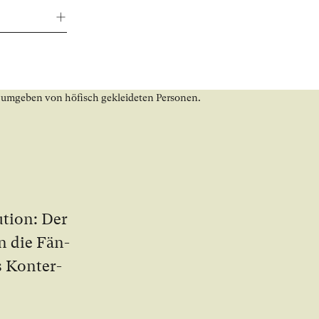
­ti­on: Der
in die Fän­
 Kon­ter­