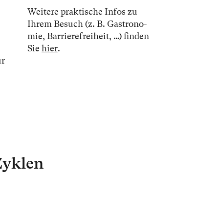
Wei­te­re prak­ti­sche In­fos zu
Ih­rem Be­such (z. B. Gas­tro­no­
mie, Bar­rie­re­frei­heit, …) fin­den
Sie
hier
.
ür
Zyklen