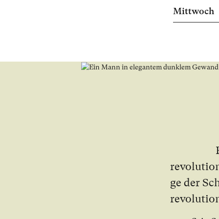
Mittwoch
re­vo­lu­t
ge der Sch
re­vo­lu­tio