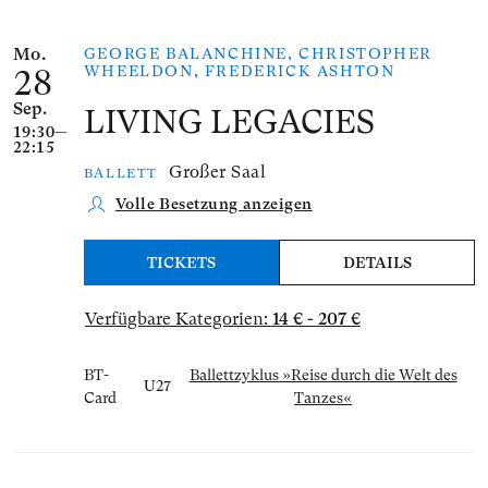
Anzahl der gelisteten Veranstaltungen: 2
Mo.
GEORGE BALANCHINE, CHRISTOPHER
WHEELDON, FREDERICK ASHTON
28
Sep.
LIVING LEGACIES
19:30—
22:15
Großer Saal
BALLETT
Volle Besetzung anzeigen
TICKETS
DETAILS
Verfügbare Kategorien:
14 € - 207 €
BT-
Ballettzyklus »Reise durch die Welt des
U27
Card
Tanzes«