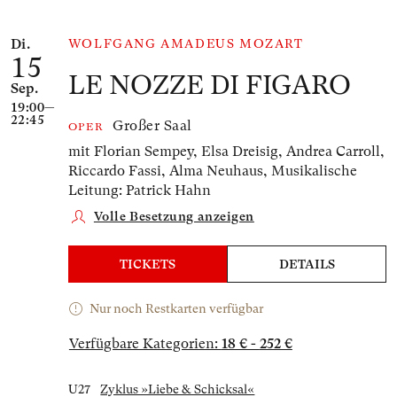
Anzahl der gelisteten Veranstaltungen: 4
Di.
WOLFGANG AMADEUS MOZART
15
LE NOZZE DI FIGARO
Sep.
19:00—
22:45
Großer Saal
OPER
mit Florian Sempey, Elsa Dreisig, Andrea Carroll,
Riccardo Fassi, Alma Neuhaus,
Musikalische
Leitung: Patrick Hahn
Volle Besetzung anzeigen
TICKETS
DETAILS
Nur noch Restkarten verfügbar
Verfügbare Kategorien:
18 € - 252 €
U27
Zyklus »Liebe & Schicksal«