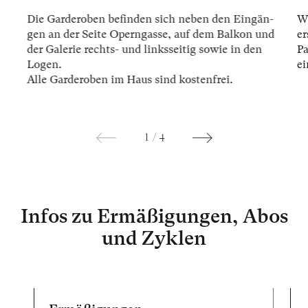
Die Gar­der­oben be­fin­den sich ne­ben den Ein­gän­
Wi
gen an der Sei­te Opern­gas­se, auf dem Bal­kon und
er
der Ga­le­rie rechts- und links­sei­tig so­wie in den
Pa
Lo­gen.
ei
Alle Gar­der­oben im Haus sind kos­ten­frei.
1
/
4
Infos zu Ermäßigungen, Abos
und Zyklen