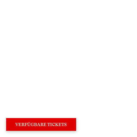
×
Sehr geehrte Besucherin,
sehr geehrter Besucher,
um Ihren Besuch auf unserer Website noch
attraktiver zu gestalten, laden wir Sie ein,
an deren Neugestaltung mitzuwirken.
VERFÜGBARE TICKETS