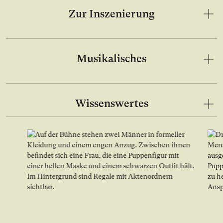
Zur Inszenierung
Musikalisches
Wissenswertes
Bild in Lightbox Galerie öffnen
Bild