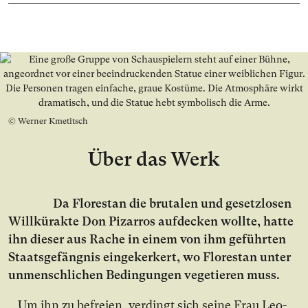
© Werner Kmetitsch
Über das Werk
Da Flo­res­tan die bru­ta­len und ge­setz­lo­sen
Will­kür­ak­te Don Pi­zar­ros auf­de­cken woll­te, hat­te
ihn die­ser aus Ra­che in ei­nem von ihm ge­führ­ten
Staats­ge­fäng­nis ein­ge­ker­kert, wo Flo­res­tan un­ter
un­mensch­li­chen Be­din­gun­gen ve­ge­tie­ren muss.
Um ihn zu be­frei­en, ver­dingt sich sei­ne Frau Leo­