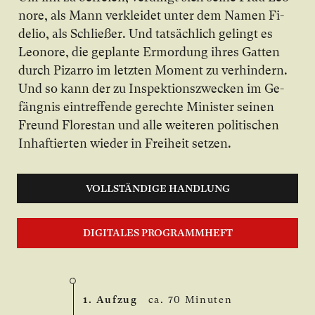
no­re, als Mann ver­klei­det un­ter dem Na­men Fi­
de­lio, als Schlie­ßer. Und tat­säch­lich ge­lingt es
Leo­no­re, die ge­plan­te Er­mor­dung ih­res Gat­ten
durch Pi­zar­ro im letz­ten Mo­ment zu ver­hin­dern.
Und so kann der zu In­spek­ti­ons­zwe­cken im Ge­
fäng­nis ein­tref­fen­de ge­rech­te Mi­nis­ter sei­nen
Freund Flo­res­tan und al­le wei­te­ren po­li­ti­schen
In­haf­tier­ten wie­der in Frei­heit set­zen.
VOLLSTÄNDIGE HANDLUNG
DIGITALES PROGRAMMHEFT
1. Aufzug
ca. 70 Minuten