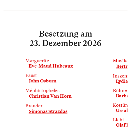
Besetzung
am
23. Dezember 2026
Marguerite
Musikal
Eve-Maud Hubeaux
Bertra
Faust
Inszeni
John Osborn
Lydia S
Méphistophélès
Bühne
Barbar
Christian Van Horn
Kostüm
Brander
Ursula
Simonas Strazdas
Licht
Olaf F