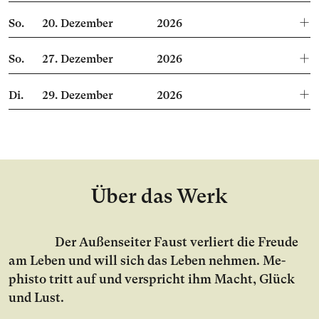
So.
20.
Dezember
2026
So.
27.
Dezember
2026
Di.
29.
Dezember
2026
Über das Werk
Der Au­ßen­sei­ter Faust ver­liert die Freu­de
am Le­ben und will sich das Le­ben neh­men. Me­
phis­to tritt auf und ver­spricht ihm Macht, Glück
und Lust.