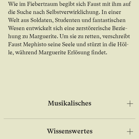
Wie im Fie­ber­traum be­gibt sich Faust mit ihm auf
die Su­che nach Selbst­ver­wirk­li­chung. In ei­ner
Welt aus Sol­da­ten, Stu­den­ten und fan­tas­ti­schen
We­sen ent­wi­ckelt sich ei­ne zer­stö­re­ri­sche Be­zie­
hung zu Mar­gue­ri­te. Um sie zu ret­ten, ver­schreibt
Faust Me­phis­to sei­ne See­le und stürzt in die Höl­
le, wäh­rend Mar­gue­ri­te Er­lö­sung fin­det.
Musikalisches
Wissenswertes