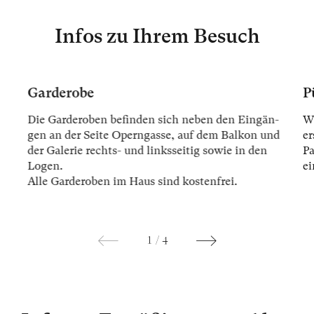
Infos zu Ihrem Besuch
Garderobe
P
Die Gar­der­oben be­fin­den sich ne­ben den Ein­gän­
Wi
gen an der Sei­te Opern­gas­se, auf dem Bal­kon und
er
der Ga­le­rie rechts- und links­sei­tig so­wie in den
Pa
Lo­gen.
ei
Alle Gar­der­oben im Haus sind kos­ten­frei.
1
/
4