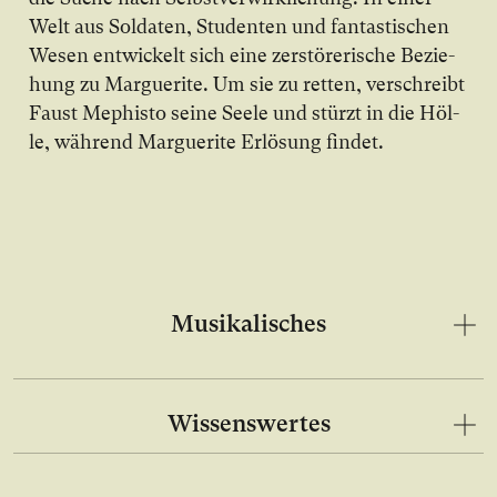
Welt aus Sol­da­ten, Stu­den­ten und fan­tas­ti­schen
We­sen ent­wi­ckelt sich ei­ne zer­stö­re­ri­sche Be­zie­
hung zu Mar­gue­ri­te. Um sie zu ret­ten, ver­schreibt
Faust Me­phis­to sei­ne See­le und stürzt in die Höl­
le, wäh­rend Mar­gue­ri­te Er­lö­sung fin­det.
Musikalisches
Wissenswertes