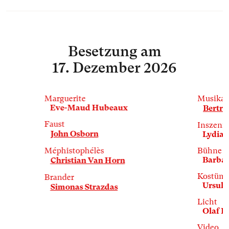
Besetzung
am
17. Dezember 2026
Marguerite
Musikal
Eve-Maud Hubeaux
Bertra
Faust
Inszeni
John Osborn
Lydia S
Méphistophélès
Bühne
Barbar
Christian Van Horn
Kostüm
Brander
Ursula
Simonas Strazdas
Licht
Olaf F
Video