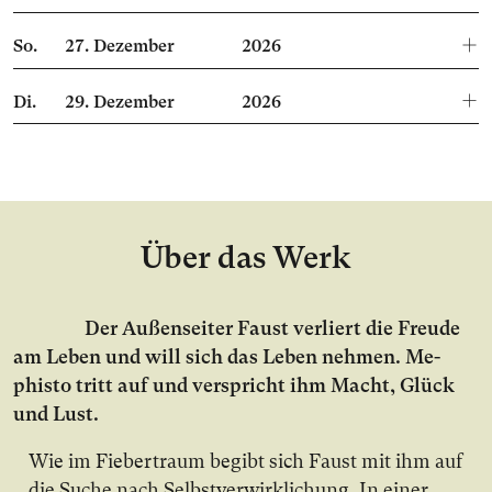
So.
27.
Dezember
2026
Di.
29.
Dezember
2026
Über das Werk
Der Au­ßen­sei­ter Faust ver­liert die Freu­de
am Le­ben und will sich das Le­ben neh­men. Me­
phis­to tritt auf und ver­spricht ihm Macht, Glück
und Lust.
Wie im Fie­ber­traum be­gibt sich Faust mit ihm auf
die Su­che nach Selbst­ver­wirk­li­chung. In ei­ner