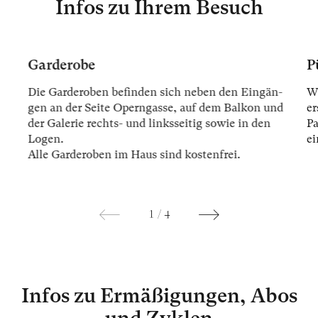
Infos zu Ihrem Besuch
Garderobe
P
Die Gar­der­oben be­fin­den sich ne­ben den Ein­gän­
Wi
gen an der Sei­te Opern­gas­se, auf dem Bal­kon und
er
der Ga­le­rie rechts- und links­sei­tig so­wie in den
Pa
Lo­gen.
ei
Alle Gar­der­oben im Haus sind kos­ten­frei.
1
/
4
Infos zu Ermäßigungen, Abos