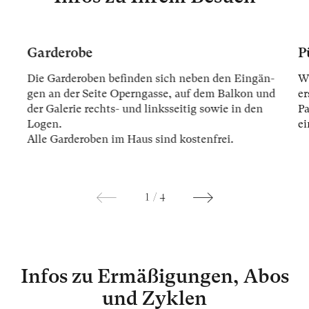
Garderobe
P
Die Gar­der­oben be­fin­den sich ne­ben den Ein­gän­
Wi
gen an der Sei­te Opern­gas­se, auf dem Bal­kon und
er
der Ga­le­rie rechts- und links­sei­tig so­wie in den
Pa
Lo­gen.
ei
Alle Gar­der­oben im Haus sind kos­ten­frei.
1
/
4
Infos zu Ermäßigungen, Abos
und Zyklen