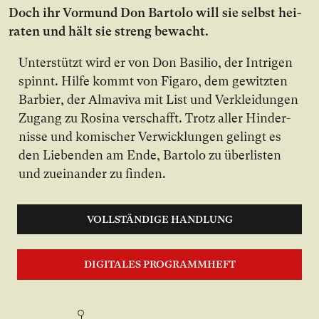
Doch ihr Vor­mund Don Bartolo will sie selbst hei­
ra­ten und hält sie streng be­wacht.
Un­ter­stützt wird er von Don Basilio, der In­tri­gen
spinnt. Hil­fe kommt von Figaro, dem ge­witz­ten
Bar­bier, der Almaviva mit List und Ver­klei­dun­gen
Zu­gang zu Rosina ver­schafft. Trotz al­ler Hin­der­
nis­se und ko­mi­scher Ver­wick­lun­gen ge­lingt es
den Lie­ben­den am En­de, Bartolo zu über­lis­ten
und zu­ein­an­der zu fin­den.
VOLLSTÄNDIGE HANDLUNG
DIGITALES PROGRAMMHEFT