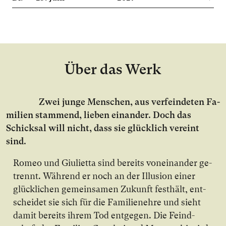
Über das Werk
Zwei jun­ge Men­schen, aus ver­fein­de­ten Fa­
mi­li­en stam­mend, lie­ben ein­an­der. Doch das
Schick­sal will nicht, dass sie glück­lich ver­eint
sind.
Ro­meo und Giu­li­et­ta sind be­reits von­ein­an­der ge­
trennt. Wäh­rend er noch an der Il­lu­si­on ei­ner
glück­li­chen ge­mein­sa­men Zu­kunft fest­hält, ent­
schei­det sie sich für die Fa­mi­li­en­eh­re und sieht
da­mit be­reits ih­rem Tod ent­ge­gen. Die Feind­