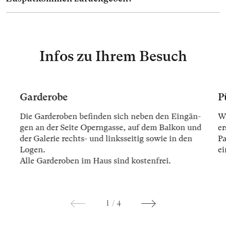
Infos zu Ihrem Besuch
Garderobe
P
Die Gar­der­oben be­fin­den sich ne­ben den Ein­gän­
Wi
gen an der Sei­te Opern­gas­se, auf dem Bal­kon und
er
der Ga­le­rie rechts- und links­sei­tig so­wie in den
Pa
Lo­gen.
ei
Alle Gar­der­oben im Haus sind kos­ten­frei.
1
/
4