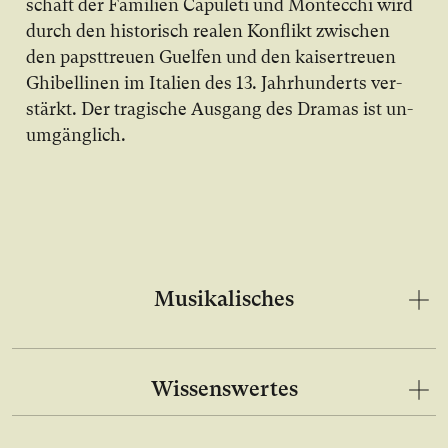
schaft der Fa­mi­li­en Ca­pu­le­ti und Mon­te­cchi wird
durch den his­to­risch rea­len Kon­flikt zwi­schen
den papst­treu­en Gu­el­fen und den kai­ser­treu­en
Ghi­bel­li­nen im Ita­li­en des 13. Jahr­hun­derts ver­
stärkt. Der tra­gi­sche Aus­gang des Dra­mas ist un­
um­gäng­lich.
Musikalisches
Wissenswertes