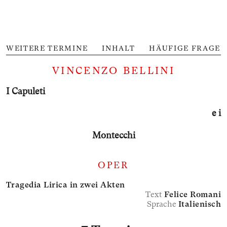
WEITERE TERMINE
INHALT
HÄUFIGE FRAGEN
VINCENZO BELLINI
I Ca­pu­le­ti
e i
Mon­tecchi
OPER
Tragedia Lirica in zwei Akten
Text
Felice Romani
Sprache
Italienisch