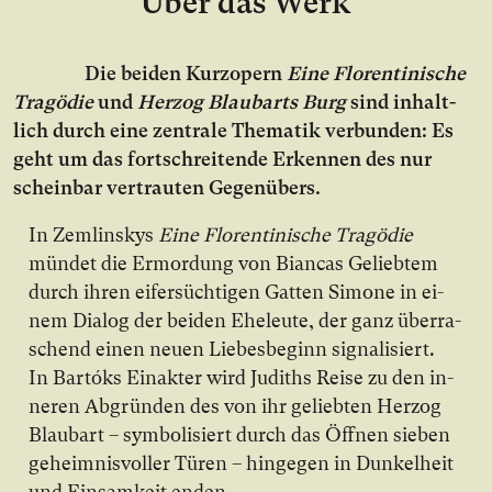
Über das Werk
Die bei­den Kurz­opern
Eine Florentinische
Tragödie
und
Herzog Blaubarts Burg
sind in­halt­
lich durch ei­ne zen­tra­le The­ma­tik ver­bun­den: Es
geht um das fort­schrei­ten­de Er­ken­nen des nur
schein­bar ver­trau­ten Ge­gen­übers.
In Zem­lins­kys
Eine Florentinische Tragödie
mün­det die Er­mor­dung von Bi­an­cas Ge­lieb­tem
durch ih­ren ei­fer­süch­ti­gen Gat­ten Si­mo­ne in ei­
nem Dia­log der bei­den Ehe­leu­te, der ganz über­ra­
schend ei­nen neu­en Lie­bes­be­ginn si­gna­li­siert.
In Bar­tóks Ein­ak­ter wird Ju­diths Rei­se zu den in­
ne­ren Ab­grün­den des von ihr ge­lieb­ten Her­zog
Blau­bart – sym­bo­li­siert durch das Öff­nen sie­ben
ge­heim­nis­vol­ler Tü­ren – hin­ge­gen in Dun­kel­heit