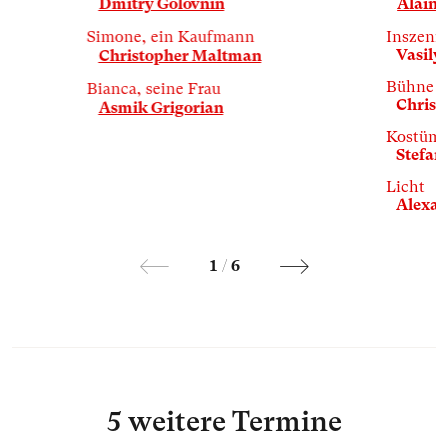
Dmitry Golovnin
Alain 
Simone, ein Kaufmann
Inszeni
Vasily
Christopher Maltman
Bühne
Bianca, seine Frau
Christ
Asmik Grigorian
Kostüm
Stefani
Licht
Alexan
1
/
6
5 weitere Termine