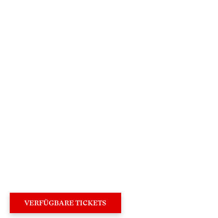
×
Sehr geehrte Besucherin,
sehr geehrter Besucher,
um Ihren Besuch auf unserer Website noch
attraktiver zu gestalten, laden wir Sie ein,
an deren Neugestaltung mitzuwirken.
VERFÜGBARE TICKETS