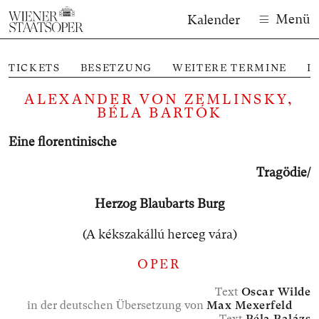
Menü
Kalender
TICKETS
BESETZUNG
WEITERE TERMINE
I
ALEXANDER VON ZEMLINSKY,
BÉLA BARTÓK
Eine floren­tinische
Tragödie/
Herzog Blaubarts Burg
(A kékszakállú herceg vára)
OPER
Text
Oscar Wilde
in der deutschen Übersetzung von
Max Mexerfeld