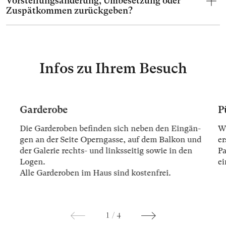
Vorstellungsänderung, Umbesetzung oder
Zuspätkommen zurückgeben?
Infos zu Ihrem Besuch
Garderobe
P
Die Gar­der­oben be­fin­den sich ne­ben den Ein­gän­
Wi
gen an der Sei­te Opern­gas­se, auf dem Bal­kon und
er
der Ga­le­rie rechts- und links­sei­tig so­wie in den
Pa
Lo­gen.
ei
Alle Gar­der­oben im Haus sind kos­ten­frei.
1
/
4