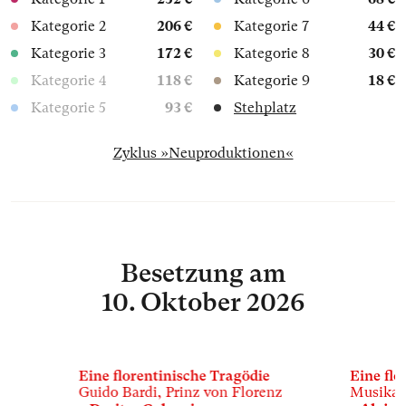
Kategorie 2
206 €
Kategorie 7
44 €
Kategorie 3
172 €
Kategorie 8
30 €
Kategorie 4
118 €
Kategorie 9
18 €
Kategorie 5
93 €
Stehplatz
Zyklus »Neuproduktionen«
Besetzung
am
10. Oktober 2026
Eine florentinische Tragödie
Eine flo
Guido Bardi, Prinz von Florenz
Musikal