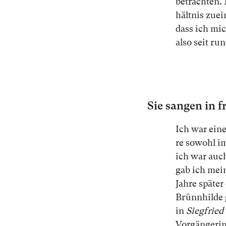
be­trach­ten. 
hält­nis zu­ei
dass ich mi
al­so seit run
Sie san­gen in f
Ich war ei­n
re so­wohl 
ich war auch
gab ich mei
Jah­re spä­te
Brünnhilde ge
in
Siegfried
Vor­gän­ge­ri