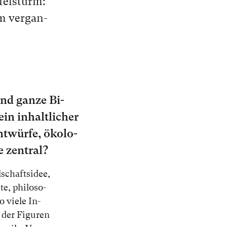
fel­sturm:
im ver­gan­
nd gan­ze Bi­
in in­halt­li­cher
nt­wür­fe, öko­lo­
ie zen­tral?
­schafts­idee,
te, phi­lo­so­
o vie­le In­
 der Fi­gu­ren