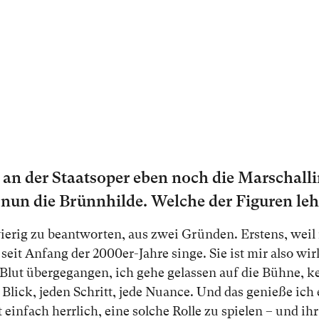
r an der Staatsoper eben noch die Marschall
 nun die Brünnhilde. Wel­che der Fi­gu­ren le
e­rig zu be­ant­wor­ten, aus zwei Grün­den. Ers­tens, weil
eit An­fang der 2000er-Jah­re sin­ge. Sie ist mir al­so wirk
lut über­ge­gan­gen, ich ge­he ge­las­sen auf die Büh­ne, ke
n Blick, je­den Schritt, je­de Nu­an­ce. Und das ge­nie­ße ich 
 ein­fach herr­lich, ei­ne sol­che Rol­le zu spie­len – und i