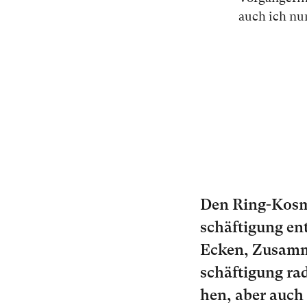
auch ich nun 
Den Ring-Kos­mo
schäf­ti­gung e
Ecken, Zu­sam­me
schäf­ti­gung ra
hen, aber auch