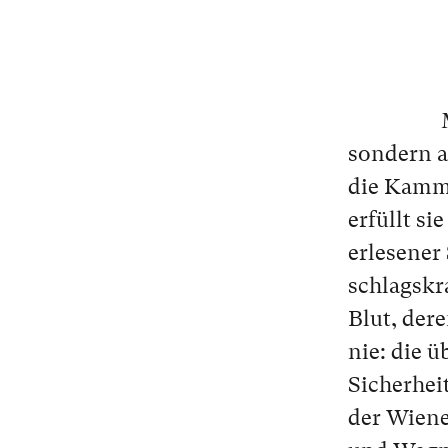
son­dern a
die Kam­me
er­füllt s
er­le­se­ne
schlags­kr
Blut, de­re
nie: die üb
Si­cher­he
der Wiener