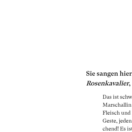
Sie san­gen hie
Rosenkavalier
,
Das ist schwi
Marschallin s
Fleisch und B
Ges­te, je­de
chend! Es ist