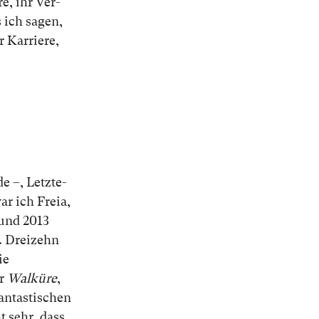
re, ihr Ver­
s ich sa­gen,
Kar­rie­re,
 –, Letz­te­
war ich Freia,
 und 2013
. Drei­zehn
ie
er
Walküre
,
an­tas­ti­schen
ht sehr, dass