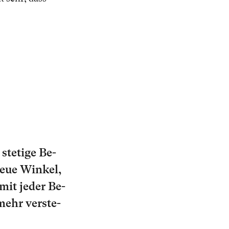
e­ti­ge Be­
neue Win­kel,
mit je­der Be­
mehr ver­ste­