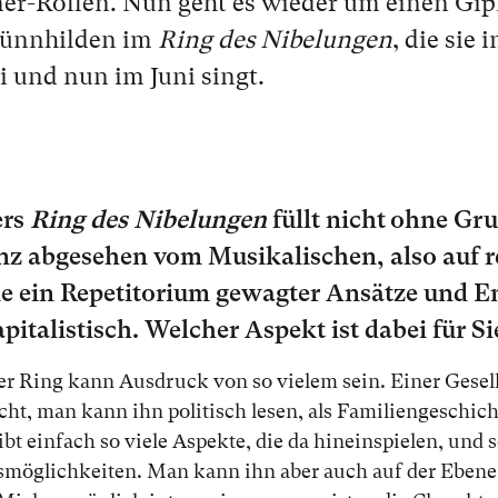
-Rol­len. Nun geht es wie­der um ei­nen Gip­
rünnhilden im
Ring des Nibelungen
, die sie 
 und nun im Ju­ni singt.
ers
Ring des Nibelungen
füllt nicht oh­ne Gru
z ab­ge­se­hen vom Mu­si­ka­li­schen, al­so auf re
e ein Re­pe­ti­to­ri­um ge­wag­ter An­sät­ze und E
­pi­ta­lis­tisch. Wel­cher As­pekt ist da­bei für S
der Ring kann Aus­druck von so vie­lem sein. Ei­ner Ge­sell
cht, man kann ihn po­li­tisch le­sen, als Fa­mi­li­en­ge­schich­
bt ein­fach so vie­le As­pek­te, die da hin­ein­spie­len, und s
­ons­mög­lich­kei­ten. Man kann ihn aber auch auf der Ebe­ne