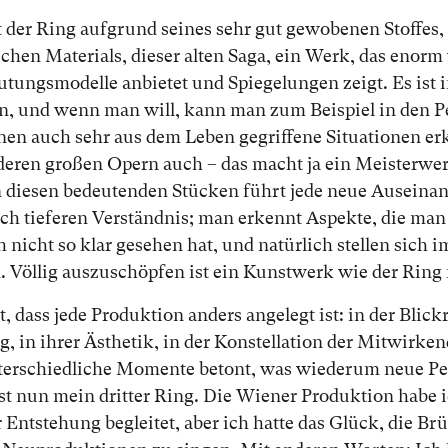
st der Ring auf­grund sei­nes sehr gut ge­wo­be­nen Stof­fes,
chen Ma­te­ri­als, die­ser al­ten Sa­ga, ein Werk, das enorm 
­tungs­mo­del­le an­bie­tet und Spie­ge­lun­gen zeigt. Es ist 
en, und wenn man will, kann man zum Bei­spiel in den Pe
io­nen auch sehr aus dem Le­ben ge­grif­fe­ne Si­tua­tio­nen e
n­de­ren gro­ßen Opern auch – das macht ja ein Meis­ter­w
n die­sen be­deu­ten­den Stü­cken führt je­de neue Aus­ein­an
h tie­fe­ren Ver­ständ­nis; man er­kennt As­pek­te, die man
nicht so klar ge­se­hen hat, und na­tür­lich stel­len sich 
. Völ­lig aus­zu­schöp­fen ist ein Kunst­werk wie der Ring
dass je­de Pro­duk­ti­on an­ders an­ge­legt ist: in der Blick
g, in ih­rer Äs­the­tik, in der Kon­stel­la­ti­on der Mit­wir­k
ter­schied­li­che Mo­men­te be­tont, was wie­der­um neue Per
ist nun mein drit­ter Ring. Die Wiener Pro­duk­ti­on ha­be
 Ent­ste­hung be­glei­tet, aber ich hat­te das Glück, die B