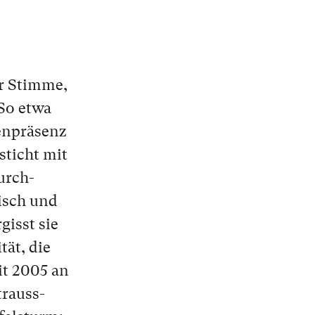
r Stim­me,
So et­wa
n­prä­senz
­sticht mit
Durch­
eisch und
­gisst sie
­tät, die
eit 2005 an
trauss-