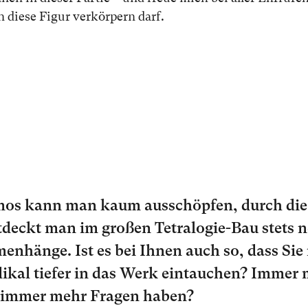
die­se Fi­gur ver­kör­pern darf.
s kann man kaum aus­schöp­fen, durch die st
nt­deckt man im gro­ßen Tetralogie-Bau stets 
n­hän­ge. Ist es bei Ih­nen auch so, dass Sie 
­di­kal tie­fer in das Werk ein­tau­chen? Im­mer 
 im­mer mehr Fra­gen ha­ben?