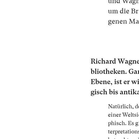
und Wagner
um die B
ge­nen Mai
Ri­chard Wagn
blio­the­ken. Gan
Ebe­ne, ist er wi
gisch bis an­ti­ka
Na­tür­lich, 
ei­ner Welt­si
phisch. Es gi
ter­pre­ta­ti