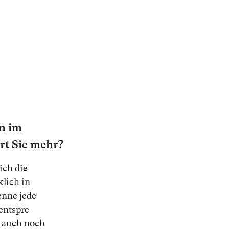
in im
hrt Sie mehr?
 ich die
­lich in
n­ne je­de
ent­spre­
hr auch noch