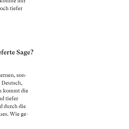
 konn­te mir
och tie­fer
fer­te Sa­ge?
ler­nen, son­
es Deutsch,
zu kommt die
d tie­fer
nd durch die
eu­es. Wie ge­