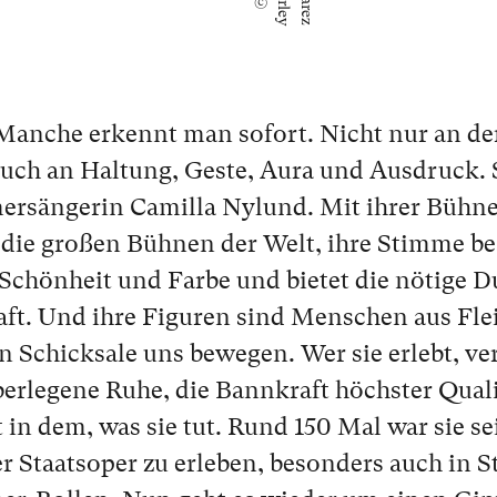
S
S
©
h
i
r
l
e
y
u
a
r
e
z
Man­che er­kennt man so­fort. Nicht nur an de
uch an Hal­tung, Ges­te, Aura und Aus­druck. 
r­sän­ge­rin Camilla Nylund. Mit ih­rer Büh­ne
ie die gro­ßen Büh­nen der Welt, ih­re Stim­me be
r Schön­heit und Far­be und bie­tet die nö­ti­ge 
aft. Und ih­re Fi­gu­ren sind Men­schen aus Fl
n Schick­sa­le uns be­we­gen. Wer sie er­lebt, ver
er­le­ge­ne Ru­he, die Bann­kraft höchs­ter Qua­li
it in dem, was sie tut. Rund 150 Mal war sie s
 Staatsoper zu er­le­ben, be­son­ders auch in S