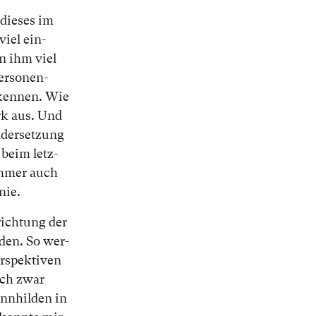
 die­ses im
viel ein­
in ihm viel
r­so­nen­
r­ken­nen. Wie
erk aus. Und
­der­set­zung
 beim letz­
im­mer auch
 nie.
­rich­tung der
en­den. So wer­
­spek­ti­ven
 ich zwar
rünnhilden in