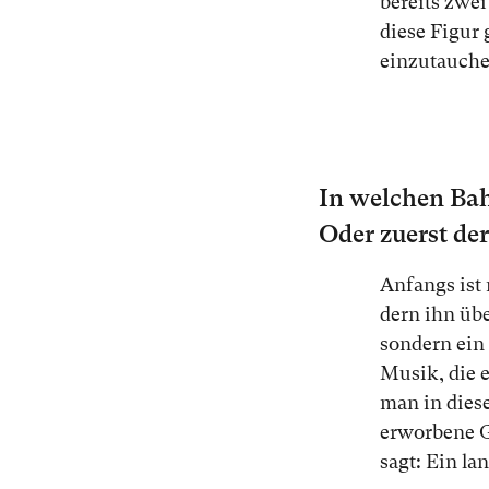
be­reits zwei
die­se Fi­gur
ein­zu­tau­ch
In wel­chen Bah­n
Oder zu­erst de
An­fangs ist 
dern ihn über
son­dern ein
Mu­sik, die e
man in die­se
er­wor­be­ne 
sagt: Ein lan