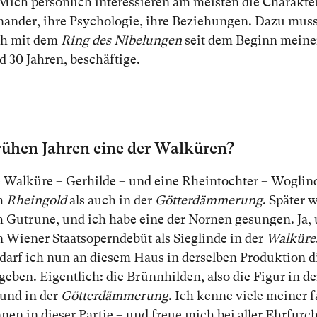
Mich per­sön­lich in­te­res­sie­ren am meis­ten die Cha­rak­te­
n­an­der, ih­re Psy­cho­lo­gie, ih­re Be­zie­hun­gen. Da­zu mus
ch mit dem
Ring des Nibelungen
seit dem Be­ginn mei­ner 
d 30 Jah­ren, be­schäf­ti­ge.
rü­hen Jah­ren ei­ne der Walküren?
e Walküre – Gerhilde – und ei­ne Rheintochter – Woglinde
im
Rheingold
als auch in der
Götterdämmerung
. Spä­ter 
 Gutrune, und ich ha­be ei­ne der Nornen ge­sun­gen. Ja,
n Wiener Staatsoperndebüt als Sieglinde in der
Walküre
r darf ich nun an die­sem Haus in der­sel­ben Pro­duk­ti­on d
­ben. Ei­gent­lich: die Brünnhilden, al­so die Fi­gur in d
und in der
Götterdämmerung
. Ich ken­ne vie­le mei­ner f
n­nen in die­ser Par­tie – und freue mich bei al­ler Ehr­furc