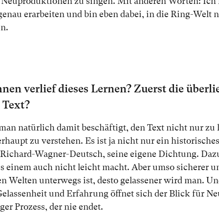
 Neu­pro­duk­tio­nen zu sin­gen. Mit an­de­ren Wor­ten: Ich
 ge­nau er­ar­bei­ten und bin eben da­bei, in die Ring-Welt n
en.
en ver­lief die­ses Ler­nen? Zu­erst die über­lie­
r Text?
man na­tür­lich da­mit be­schäf­tigt, den Text nicht nur zu 
­haupt zu ver­ste­hen. Es ist ja nicht nur ein his­to­ri­sch
 Richard-Wagner-Deutsch, sei­ne ei­ge­ne Dich­tung. Da­
s ei­nem auch nicht leicht macht. Aber um­so si­che­rer un
n Wel­ten un­ter­wegs ist, des­to ge­las­se­ner wird man. U
Ge­las­sen­heit und Er­fah­rung öff­net sich der Blick für N
­ger Pro­zess, der nie en­det.