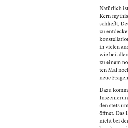
Na­tür­lich i
Kern my­thi­s
schließt, Deu
zu ent­de­ck
kon­stel­la­t
in vie­len a
wie bei al­le
zu ei­nem noc
ten Mal noch 
neue Fra­gen
Da­zu kommt, 
In­sze­nie­run
den stets un­
öff­net. Das 
nicht bei der