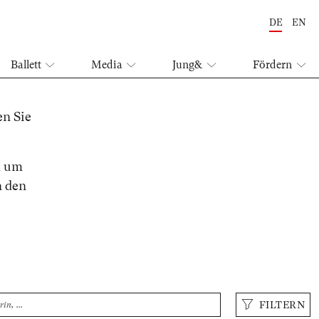
DE
EN
Ballett
Media
Jung&
Fördern
en Sie
h um
n den
Suche
FILTERN