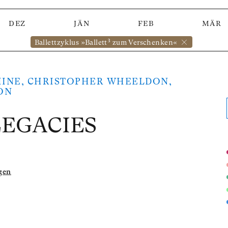
DEZ
JÄN
FEB
MÄR
Ballettzyklus »Ballett³ zum Verschenken«
INE, CHRISTOPHER WHEELDON,
ON
LEGACIES
gen