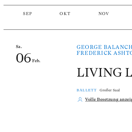
SEP
OKT
NOV
Anzahl der gelisteten Veranstaltungen: 2
Sa.
GEORGE BALANCH
06
FREDERICK ASHT
Feb.
LIVING 
BALLETT
Großer Saal
Volle Besetzung anzei