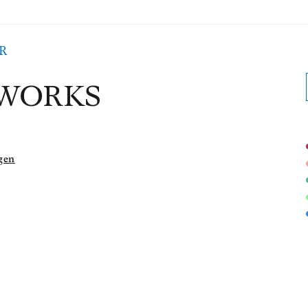
R
WORKS
gen