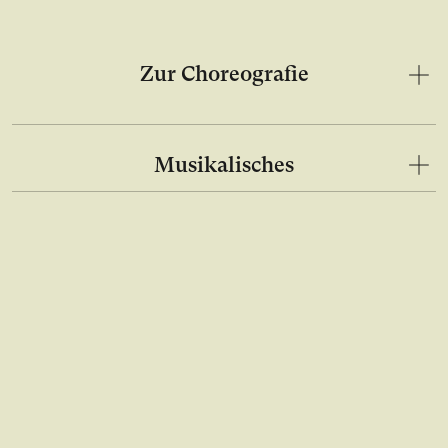
Zur Choreografie
Musikalisches
Bild in Lightbox Galerie öffnen
Bild