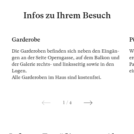
Infos zu Ihrem Besuch
Garderobe
P
Die Gar­der­oben be­fin­den sich ne­ben den Ein­gän­
Wi
gen an der Sei­te Opern­gas­se, auf dem Bal­kon und
er
der Ga­le­rie rechts- und links­sei­tig so­wie in den
Pa
Lo­gen.
ei
Alle Gar­der­oben im Haus sind kos­ten­frei.
1
/
4