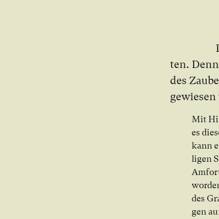
ten. Denn 
des Zau­be
ge­wie­sen
Mit Hil
es die­
kann er
li­gen 
Am­for­t
wor­den
des Gra
gen auf