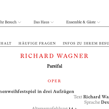
Ihr Besuch
Das Haus
Ensemble & Gäste
NHALT
HÄUFIGE FRAGEN
INFOS ZU IHREM BES
RICHARD WAGNER
Parsifal
OPER
enweihfestspiel in drei Aufzügen
Text
Richard Wa
Sprache
Deu
Altersempfehlung
14 +