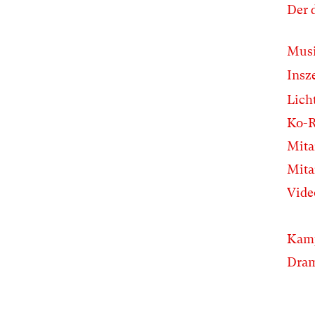
Der 
Musi
Insz
Lich
Ko-R
Mita
Mita
Vide
Kamp
Dram