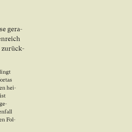
se ge­ra­
en­reich
 zu­rück­
­lingt
or­tas
nen hei­
ist
 ge­
n­fall
en Fol­