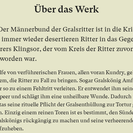
Über das Werk
Der Män­ner­bund der Grals­rit­ter ist in die Kri­
im­mer wie­der de­ser­tie­ren Rit­ter in das Ge­g
­rers Kling­sor, der vom Kreis der Rit­ter zu­vor
 wor­den war.
­fe von ver­füh­re­ri­schen Frau­en, al­len vor­an Kun­dry, ge
sem, die Rit­ter zu Fall zu brin­gen. So­gar Grals­kö­nig Am­f
 so zu ei­nem Fehl­tritt ver­lei­ten. Er ent­wen­det ihm sei­
Speer und schlägt ihm ei­ne un­heil­ba­re Wun­de. Da­durch 
as sei­ne ri­tu­el­le Pflicht der Grals­ent­hül­lung zur Tor­tur
. Ein­zig ei­nem rei­nen To­ren ist es be­stimmt, den Sün­de
ls­kö­nigs rück­gän­gig zu ma­chen und sei­ne ver­hee­ren­d
­zu­he­ben.