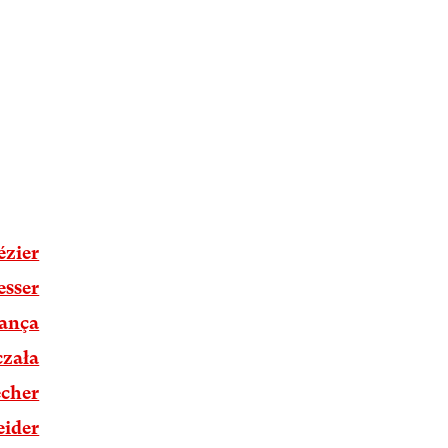
ézier
esser
ança
czała
cher
eider