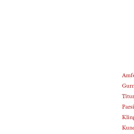
Amfo
Gur
Titur
Parsi
Klin
Kun