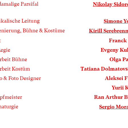
damalige Parsifal
Nikolay Sido
kalische Leitung
Simone Y
enierung, Bühne & Kostüme
Kirill Serebren
t
Franck
egie
Evgeny Ku
rbeit Bühne
Olga P
rbeit Kostüm
Tatiana Dolmatov
o & Foto Designer
Aleksei 
Yurii 
fmeister
Ran Arthur 
aturgie
Sergio Mor