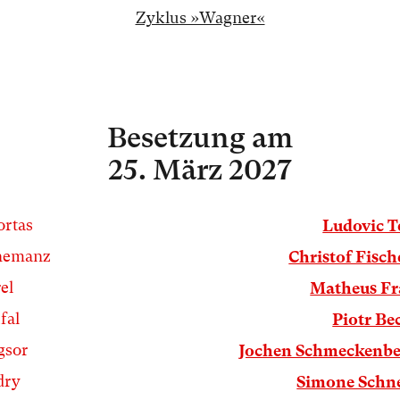
Zyklus »Wagner«
Besetzung
am
25. März 2027
rtas
Ludovic T
nemanz
Christof Fisch
el
Matheus Fr
fal
Piotr Be
gsor
Jochen Schmeckenbe
dry
Simone Schn