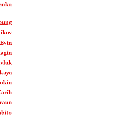
renko
oung
nikov
 Evin
lagin
avluk
skaya
Fokin
Karih
Braun
abito