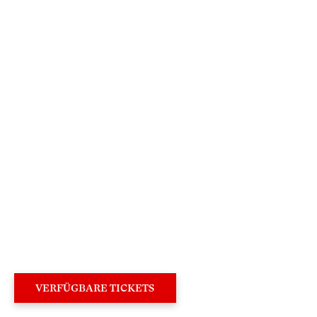
×
Sehr geehrte Besucherin,
sehr geehrter Besucher,
um Ihren Besuch auf unserer Website noch
attraktiver zu gestalten, laden wir Sie ein,
an deren Neugestaltung mitzuwirken.
VERFÜGBARE TICKETS