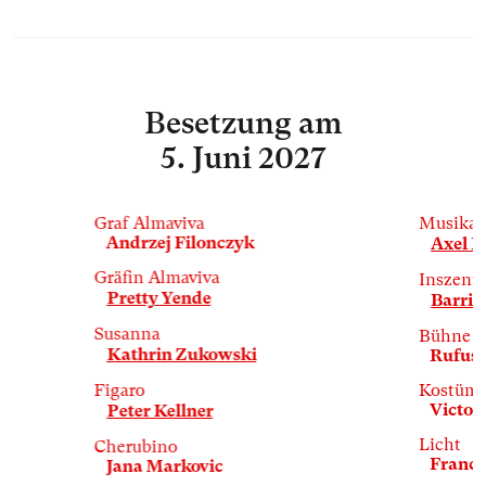
Besetzung
am
5. Juni 2027
Graf Almaviva
Musikal
Andrzej Filonczyk
Axel K
Gräfin Almaviva
Inszeni
Pretty Yende
Barrie
Susanna
Bühne
Kathrin Zukowski
Rufus 
Figaro
Kostüm
Victor
Peter Kellner
Licht
Cherubino
Franck
Jana Markovic