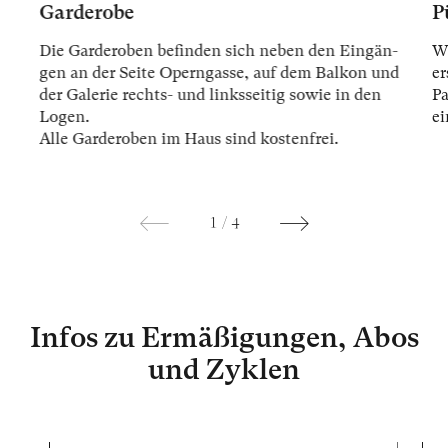
Garderobe
P
Die Gar­der­oben be­fin­den sich ne­ben den Ein­gän­
Wi
gen an der Sei­te Opern­gas­se, auf dem Bal­kon und
er
der Ga­le­rie rechts- und links­sei­tig so­wie in den
Pa
Lo­gen.
ei
Alle Gar­der­oben im Haus sind kos­ten­frei.
1
/
4
Infos zu Ermäßigungen, Abos
und Zyklen