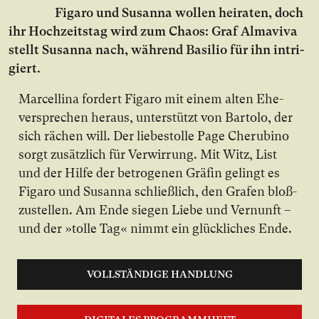
Figaro und Susanna wol­len hei­ra­ten, doch
ihr Hoch­zeits­tag wird zum Cha­os: Graf Almaviva
stellt Susanna nach, wäh­rend Basilio für ihn in­tri­
giert.
Marcellina for­dert Figaro mit ei­nem al­ten Ehe­
ver­spre­chen her­aus, un­ter­stützt von Bartolo, der
sich rä­chen will. Der lie­bes­tol­le Page Cherubino
sorgt zu­sätz­lich für Ver­wir­rung. Mit Witz, List
und der Hil­fe der be­tro­ge­nen Grä­fin ge­lingt es
Figaro und Susanna schließ­lich, den Gra­fen bloß­
zu­stel­len. Am En­de sie­gen Lie­be und Ver­nunft –
und der »tol­le Tag« nimmt ein glück­li­ches En­de.
VOLLSTÄNDIGE HANDLUNG