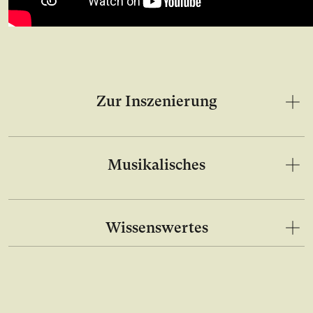
Zur Inszenierung
Musikalisches
Wissenswertes
Bild in Lightbox Galerie öffnen
Bild