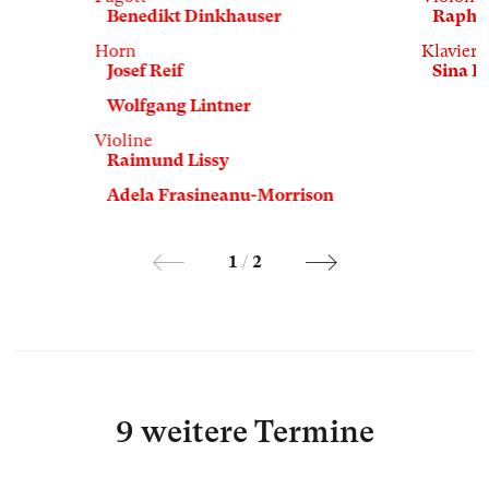
Benedikt Dinkhauser
Raphae
Horn
Klavier
Josef Reif
Sina K
Wolfgang Lintner
Violine
Raimund Lissy
Adela Frasineanu-Morrison
1
/
2
9 weitere Termine