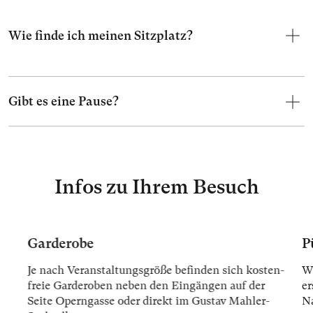
Wie finde ich meinen Sitzplatz?
Gibt es eine Pause?
Infos zu Ihrem Besuch
Garderobe
P
Je nach Ver­an­stal­tungs­grö­ße be­fin­den sich kos­ten­
Wi
freie Gar­der­oben ne­ben den Ein­gän­gen auf der
er
Sei­te Opern­gas­se oder di­rekt im Gus­tav Mah­ler-
Na