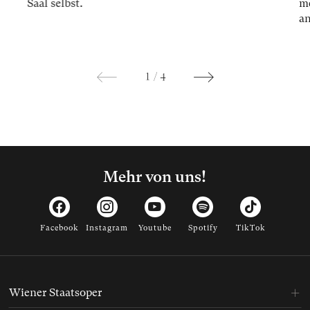
Saal selbst.
me
an
1
/
4
Mehr von uns!
Facebook
Instagram
Youtube
Spotify
TikTok
Wiener Staatsoper