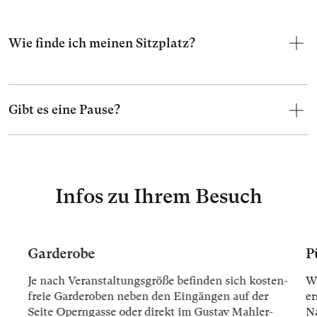
Wie finde ich meinen Sitzplatz?
Gibt es eine Pause?
Infos zu Ihrem Besuch
Garderobe
P
Je nach Ver­an­stal­tungs­grö­ße be­fin­den sich kos­ten­
Wi
freie Gar­der­oben ne­ben den Ein­gän­gen auf der
er
Sei­te Opern­gas­se oder di­rekt im Gus­tav Mah­ler-
Na