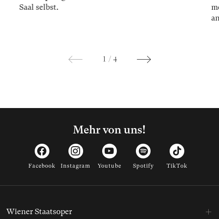
Saal selbst.
me
an
1
/
4
Mehr von uns!
Facebook
Instagram
Youtube
Spotify
TikTok
Wiener Staatsoper