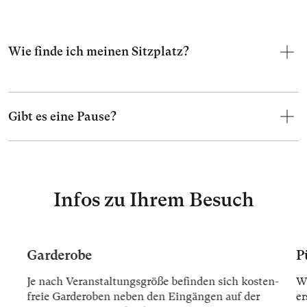
Wie finde ich meinen Sitzplatz?
Gibt es eine Pause?
Infos zu Ihrem Besuch
Garderobe
P
Je nach Ver­an­stal­tungs­grö­ße be­fin­den sich kos­ten­
Wi
freie Gar­der­oben ne­ben den Ein­gän­gen auf der
er