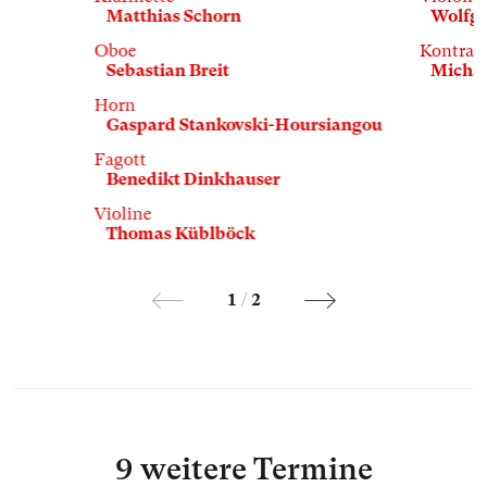
Matthias Schorn
Wolfga
Oboe
Kontrab
Sebastian Breit
Michae
Horn
Gaspard Stankovski-Hoursiangou
Fagott
Benedikt Dinkhauser
Violine
Thomas Küblböck
1
/
2
9 weitere Termine