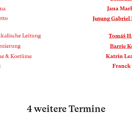
ina
Jana Mar
tto
Jusung Gabriel
kalische Leitung
Tomáš H
enierung
Barrie 
e & Kostüme
Katrin Le
t
Franck
4 weitere Termine