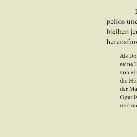
pel­los un
blei­ben je
her­aus­for
Als Do
sei­ne 
von ei­
die Höl
der Mac
Oper is
und mo­