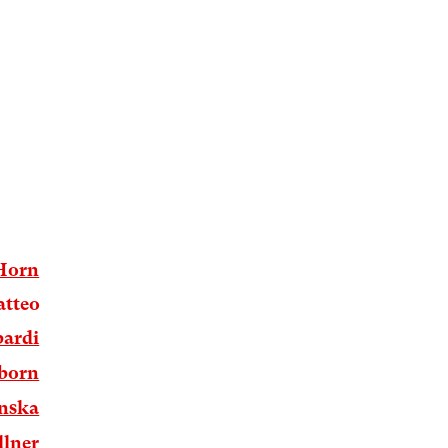
 Horn
atteo
bardi
born
nska
llner