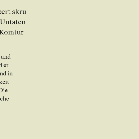
bert skru­
 Un­ta­ten
n Kom­tur
n und
d er
und in
­keit
 Die
a­che