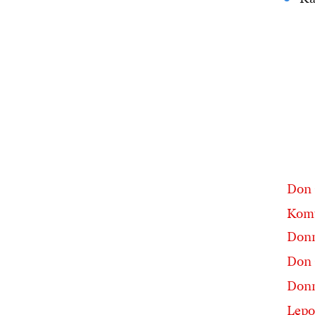
Don 
Kom
Don
Don 
Donn
Lepo