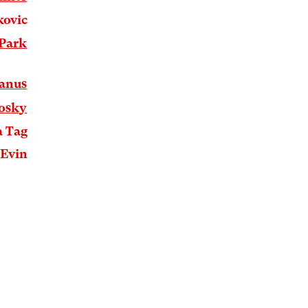
kovic
 Park
anus
Kosky
a Tag
 Evin