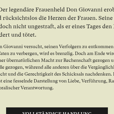
Der le­gen­dä­re Frau­en­held Don Giovanni er­o
d rück­sichts­los die Her­zen der Frau­en. Sei­ne
­doch nicht un­ge­straft, als er ei­nes Ta­ges de
­dert und tö­tet.
n Giovanni ver­sucht, sei­nen Ver­fol­gern zu ent­kom­me
Ta­ten zu ver­ber­gen, wird es brenz­lig. Doch am En­de wir
ner über­na­tür­li­chen Macht zur Re­chen­schaft ge­zo­gen 
­le ge­zo­gen, wäh­rend al­le an­de­ren über die Ver­gäng­lich
ht und die Ge­rech­tig­keit des Schick­sals nach­den­ken.
t ei­ne fes­seln­de Dar­stel­lung von Lie­be, Ver­füh­rung, R
ra­li­scher Ver­ant­wor­tung.
VOLLSTÄNDIGE HANDLUNG