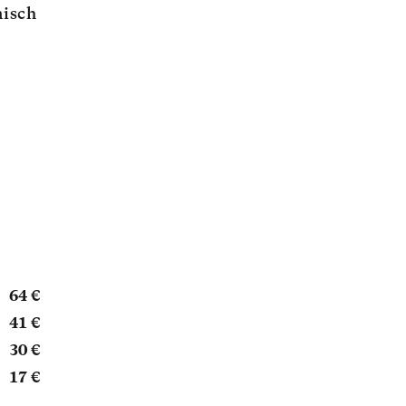
nisch
64 €
41 €
30 €
17 €