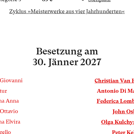
Zyklus »Meisterwerke aus vier Jahrhunderten«
Besetzung
am
30. Jänner 2027
Giovanni
Christian Van
tur
Antonio Di M
na Anna
Federica Lom
Ottavio
John Os
a Elvira
Olga Kulchy
rello
Peter Ke