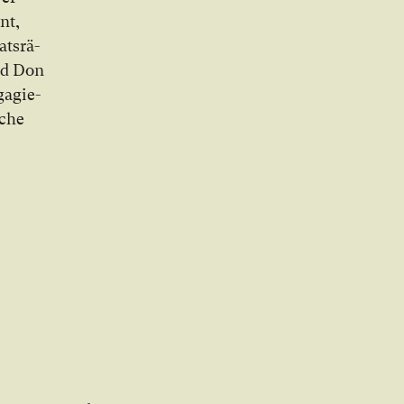
nnt,
ats­rä­
und Don
ga­gie­
­che