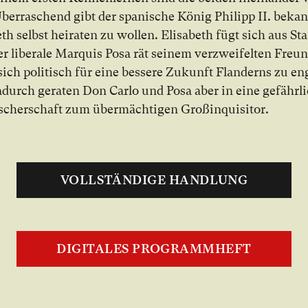
Über­ra­schend gibt der spa­ni­sche Kö­nig Phil­ipp II. be­ka
beth selbst hei­ra­ten zu wol­len. Eli­sa­beth fügt sich aus Sta
r li­be­ra­le Mar­quis Po­sa rät sei­nem ver­zwei­fel­ten Fre
sich po­li­tisch für ei­ne bes­se­re Zu­kunft Flan­derns zu en­
­durch ge­ra­ten Don Carlo und Po­sa aber in ei­ne ge­fähr­li
scher­schaft zum über­mäch­ti­gen Groß­in­qui­si­tor.
VOLLSTÄNDIGE HANDLUNG
DIGITALES PROGRAMMHEFT