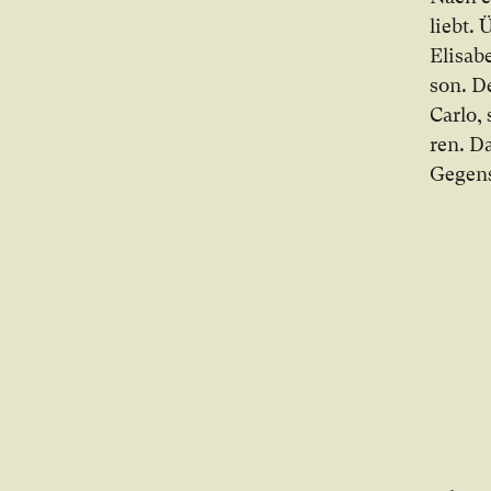
liebt. 
Eli­sa­
son. De
Carlo, 
ren. Da
Ge­gen­