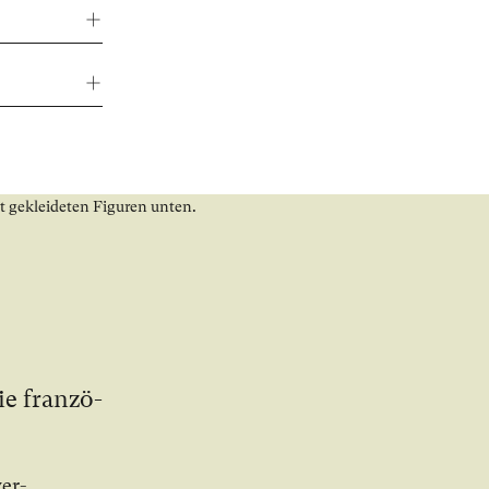
ie fran­zö­
ver­