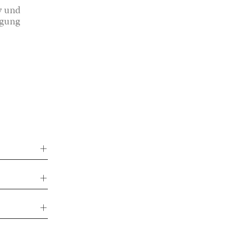
y und
agung