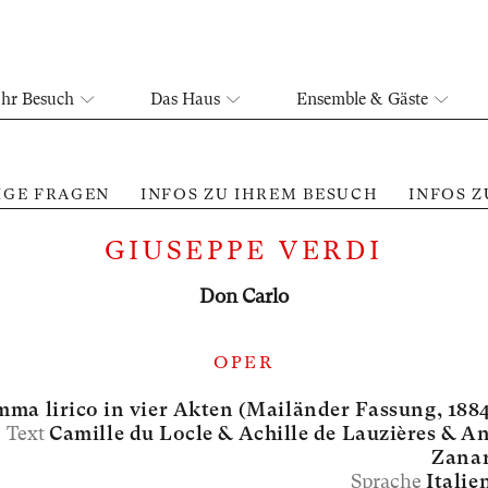
Ihr Besuch
Das Haus
Ensemble & Gäste
IGE FRAGEN
INFOS ZU IHREM BESUCH
INFOS 
GIUSEPPE VERDI
Don Carlo
OPER
ma lirico in vier Akten (Mailänder Fassung, 188
Text
Camille du Locle &
Achille de Lauzières &
An
Zanar
Sprache
Italie