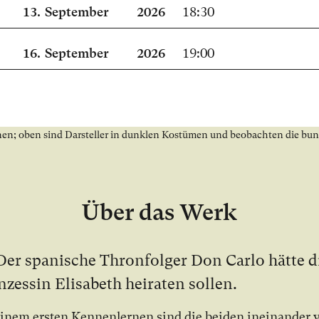
13.
September
2026
18:30
16.
September
2026
19:00
Über das Werk
Der spa­ni­sche Thron­fol­ger Don Carlo hät­te d
­zes­sin Eli­sa­beth hei­ra­ten sol­len.
­nem ers­ten Ken­nen­ler­nen sind die bei­den in­ein­an­der 