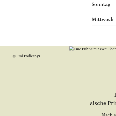
Sonntag
Mittwoch
© Frol Podlesnyi
si­sche Prin
Nach ei