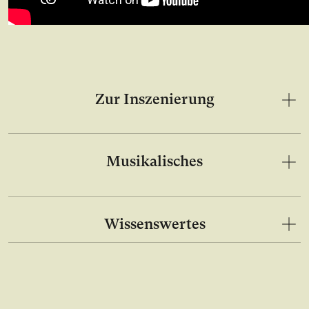
Zur Inszenierung
Musikalisches
Wissenswertes
Bild in Lightbox Galerie öffnen
Bild