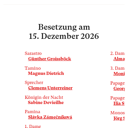
Besetzung
am
15. Dezember 2026
Sarastro
2. Dame
Günther Groissböck
Alma 
Tamino
3. Dame
Magnus Dietrich
Monik
Sprecher
Papagen
Clemens Unterreiner
Georg 
Königin der Nacht
Papagen
Sabine Devieilhe
Ilia St
Pamina
Monosta
Slávka Zámečníková
Jörg S
1. Dame