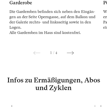
Garderobe
P
Die Gar­der­oben be­fin­den sich ne­ben den Ein­gän­
Wi
gen an der Sei­te Opern­gas­se, auf dem Bal­kon und
er
der Ga­le­rie rechts- und links­sei­tig so­wie in den
Pa
Lo­gen.
ei
Alle Gar­der­oben im Haus sind kos­ten­frei.
1
/
4
Infos zu Ermäßigungen, Abos
und Zyklen