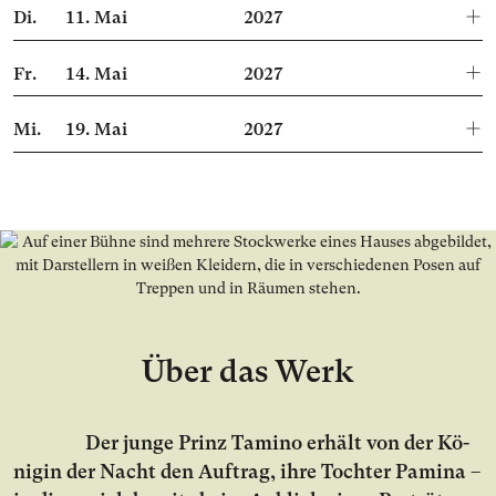
Di.
11.
Mai
2027
Fr.
14.
Mai
2027
Mi.
19.
Mai
2027
Über das Werk
Der jun­ge Prinz Ta­mi­no er­hält von der Kö­
ni­gin der Nacht den Auf­trag, ih­re Toch­ter Pa­mi­na –