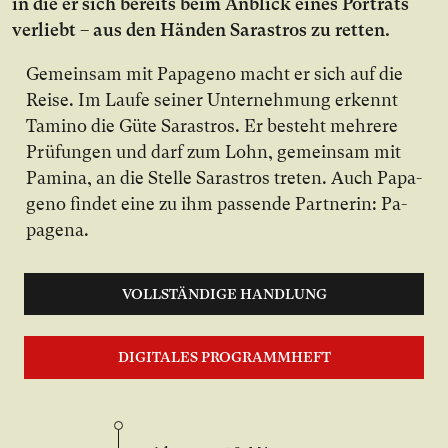
in die er sich be­reits beim An­blick ei­nes Por­träts
ver­liebt – aus den Hän­den Sa­ra­s­tros zu ret­ten.
Ge­mein­sam mit Pa­pa­ge­no macht er sich auf die
Rei­se. Im Lau­fe sei­ner Un­ter­neh­mung er­kennt
Ta­mi­no die Gü­te Sa­ra­s­tros. Er be­steht meh­re­re
Prü­fun­gen und darf zum Lohn, ge­mein­sam mit
Pa­mi­na, an die Stel­le Sa­ra­s­tros tre­ten. Auch Pa­pa­
ge­no fin­det ei­ne zu ihm pas­sen­de Part­ne­rin: Pa­
pa­ge­na.
VOLLSTÄNDIGE HANDLUNG
DIGITALES PROGRAMMHEFT