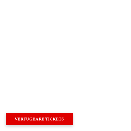
×
Sehr geehrte Besucherin,
sehr geehrter Besucher,
um Ihren Besuch auf unserer Website noch
attraktiver zu gestalten, laden wir Sie ein,
an deren Neugestaltung mitzuwirken.
VERFÜGBARE TICKETS