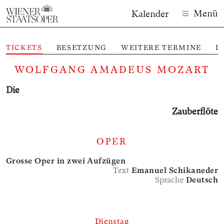
Menü
Kalender
TICKETS
BESETZUNG
WEITERE TERMINE
I
M
WOLFGANG AMADEUS MOZART
Die
Zauber­flöte
OPER
Grosse Oper in zwei Aufzügen
Text
Emanuel Schikaneder
Sprache
Deutsch
Dienstag