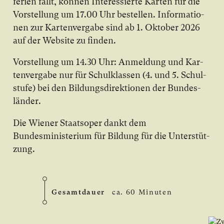
fe­rien fällt, kön­nen In­ter­es­sier­te Kar­ten für die
Vor­stel­lung um 17.00 Uhr be­stel­len. In­for­ma­tio­
nen zur Kar­ten­ver­ga­be sind ab 1. Ok­to­ber 2026
auf der Web­site zu fin­den.
Vor­stel­lung um 14.30 Uhr: An­mel­dung und Kar­
ten­ver­ga­be nur für Schul­klas­sen (4. und 5. Schul­
stu­fe) bei den Bil­dungs­di­rek­tio­nen der Bun­des­
län­der.
Die Wiener Staatsoper dankt dem
Bundesministerium für Bildung für die Un­ter­stüt­
zung.
Gesamtdauer
ca. 60 Minuten