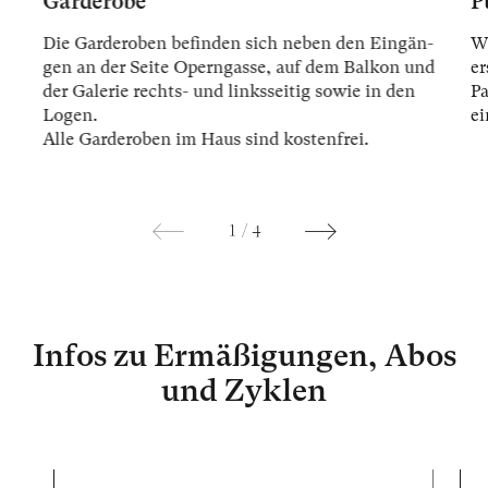
Garderobe
P
Die Gar­der­oben be­fin­den sich ne­ben den Ein­gän­
Wi
gen an der Sei­te Opern­gas­se, auf dem Bal­kon und
er
der Ga­le­rie rechts- und links­sei­tig so­wie in den
Pa
Lo­gen.
ei
Alle Gar­der­oben im Haus sind kos­ten­frei.
1
/
4
Infos zu Ermäßigungen, Abos
und Zyklen