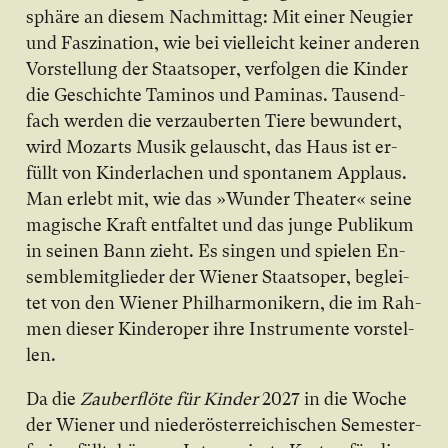
sphä­re an die­sem Nach­mit­tag: Mit ei­ner Neu­gier
und Fas­zi­na­ti­on, wie bei viel­leicht kei­ner an­de­ren
Vor­stel­lung der Staats­o­per, ver­fol­gen die Kin­der
die Ge­schich­te Ta­mi­nos und Pa­mi­nas. Tau­send­
fach wer­den die ver­zau­ber­ten Tie­re be­wun­dert,
wird Mo­zarts Mu­sik ge­lau­scht, das Haus ist er­
füllt von Kin­der­la­chen und spon­ta­nem Ap­plaus.
Man er­lebt mit, wie das »Wun­der The­a­ter« sei­ne
ma­gi­sche Kraft ent­fal­tet und das jun­ge Pu­bli­kum
in sei­nen Bann zieht. Es sin­gen und spie­len En­
sem­ble­mit­glie­der der Wiener Staatsoper, be­glei­
tet von den Wiener Philharmonikern, die im Rah­
men die­ser Kin­der­o­per ih­re In­stru­men­te vor­stel­
len.
Da die
Zauberflöte für Kin­der
2027 in die Wo­che
der Wiener und nie­der­ös­ter­rei­chi­schen Se­mes­ter­