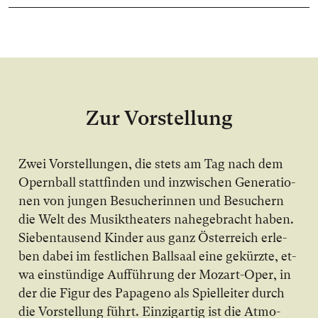
Zur Vorstellung
Zwei Vor­stel­lun­gen, die stets am Tag nach dem
O­pern­ball statt­fin­den und in­zwi­schen Ge­ne­ra­tio­
nen von jun­gen Be­su­che­rin­nen und Be­su­chern
die Welt des Mu­sik­thea­ters na­he­ge­bracht ha­ben.
Sie­ben­tau­send Kin­der aus ganz Ös­ter­reich er­le­
ben da­bei im fest­li­chen Ball­saal ei­ne ge­kürz­te, et­
wa ein­stün­di­ge Auf­füh­rung der Mo­zart-O­per, in
der die Fi­gur des Pa­pa­ge­no als Spiel­lei­ter durch
die Vor­stel­lung führt. Ein­zig­ar­tig ist die At­mo­