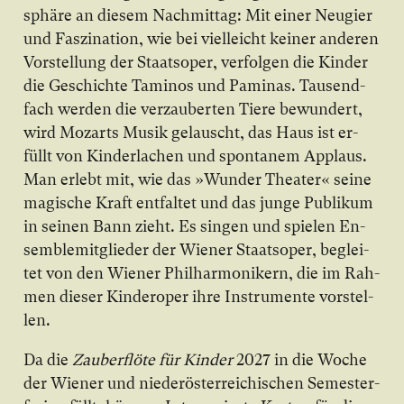
sphä­re an die­sem Nach­mit­tag: Mit ei­ner Neu­gier
und Fas­zi­na­ti­on, wie bei viel­leicht kei­ner an­de­ren
Vor­stel­lung der Staats­o­per, ver­fol­gen die Kin­der
die Ge­schich­te Ta­mi­nos und Pa­mi­nas. Tau­send­
fach wer­den die ver­zau­ber­ten Tie­re be­wun­dert,
wird Mo­zarts Mu­sik ge­lau­scht, das Haus ist er­
füllt von Kin­der­la­chen und spon­ta­nem Ap­plaus.
Man er­lebt mit, wie das »Wun­der The­a­ter« sei­ne
ma­gi­sche Kraft ent­fal­tet und das jun­ge Pu­bli­kum
in sei­nen Bann zieht. Es sin­gen und spie­len En­
sem­ble­mit­glie­der der Wiener Staatsoper, be­glei­
tet von den Wiener Philharmonikern, die im Rah­
men die­ser Kin­der­o­per ih­re In­stru­men­te vor­stel­
len.
Da die
Zauberflöte für Kin­der
2027 in die Wo­che
der Wiener und nie­der­ös­ter­rei­chi­schen Se­mes­ter­