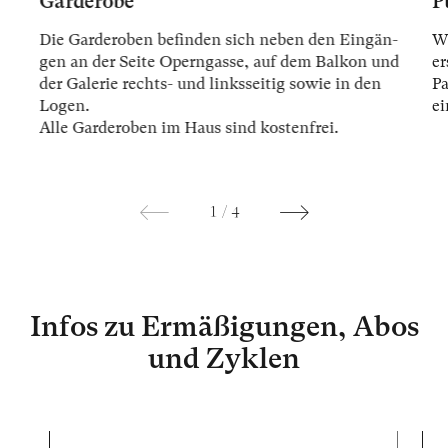
Garderobe
P
Die Gar­der­oben be­fin­den sich ne­ben den Ein­gän­
Wi
gen an der Sei­te Opern­gas­se, auf dem Bal­kon und
er
der Ga­le­rie rechts- und links­sei­tig so­wie in den
Pa
Lo­gen.
ei
Alle Gar­der­oben im Haus sind kos­ten­frei.
1
/
4
Infos zu Ermäßigungen, Abos
und Zyklen