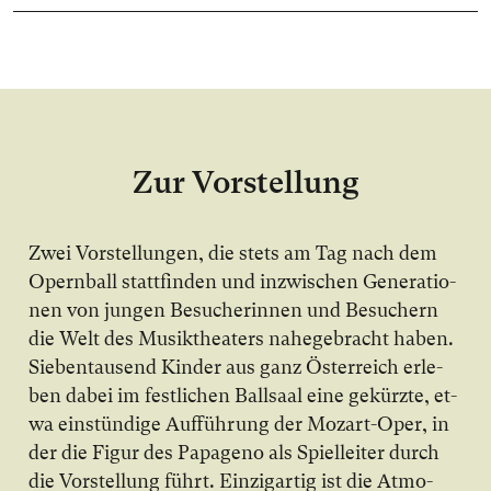
Zur Vorstellung
Zwei Vor­stel­lun­gen, die stets am Tag nach dem
O­pern­ball statt­fin­den und in­zwi­schen Ge­ne­ra­tio­
nen von jun­gen Be­su­che­rin­nen und Be­su­chern
die Welt des Mu­sik­thea­ters na­he­ge­bracht ha­ben.
Sie­ben­tau­send Kin­der aus ganz Ös­ter­reich er­le­
ben da­bei im fest­li­chen Ball­saal ei­ne ge­kürz­te, et­
wa ein­stün­di­ge Auf­füh­rung der Mo­zart-O­per, in
der die Fi­gur des Pa­pa­ge­no als Spiel­lei­ter durch
die Vor­stel­lung führt. Ein­zig­ar­tig ist die At­mo­