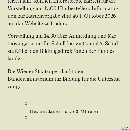
fe­rien fällt, kön­nen In­ter­es­sier­te Kar­ten für die
Vor­stel­lung um 17.00 Uhr be­stel­len. In­for­ma­tio­
nen zur Kar­ten­ver­ga­be sind ab 1. Ok­to­ber 2026
auf der Web­site zu fin­den.
Vor­stel­lung um 14.30 Uhr: An­mel­dung und Kar­
ten­ver­ga­be nur für Schul­klas­sen (4. und 5. Schul­
stu­fe) bei den Bil­dungs­di­rek­tio­nen der Bun­des­
län­der.
Die Wiener Staatsoper dankt dem
Bundesministerium für Bildung für die Un­ter­stüt­
zung.
Gesamtdauer
ca. 60 Minuten